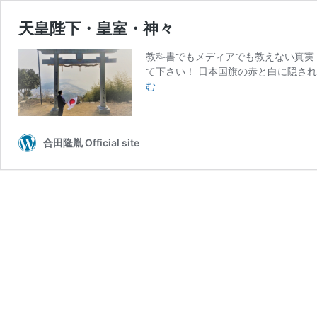
天皇陛下・皇室・神々
教科書でもメディアでも教えない真実 世
て下さい！ 日本国旗の赤と白に隠され
天
む
皇
陛
下・
合田隆胤 Official site
皇
室・
神々