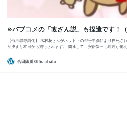
※パブコメの「改ざん説」も捏造です！（
【侮辱罪厳罰化】 木村花さんがネット上の誹謗中傷により自死さ
が決まり本日から施行されます。 関連して、安倍晋三元総理が抱え
合田隆胤 Official site