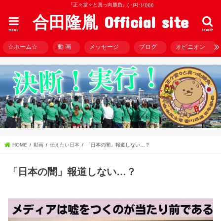
『正々堂々と真っ向勝負』( ･(ｴ)･)ﾉ))))))
合田隆胤 Official site
menu
search
☆ホーム☆
動 画
メッセージ
ブログ
オピニオン
HOME
動画
伝えたい日本
「日本の闇」報道しない…？
「日本の闇」報道しない…？