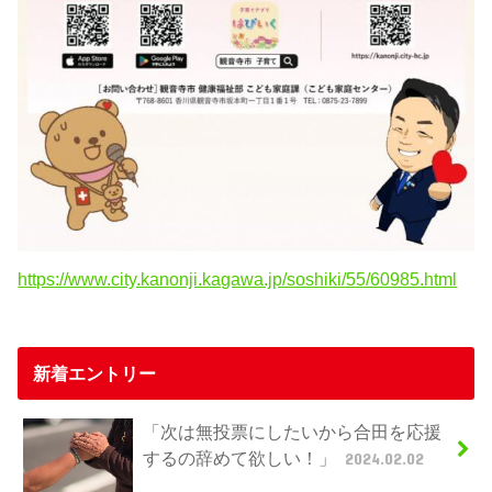
https://www.city.kanonji.kagawa.jp/soshiki/55/60985.html
新着エントリー
「次は無投票にしたいから合田を応援
するの辞めて欲しい！」
2024.02.02