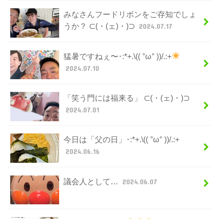
みなさんフードリボンをご存知でしょ
うか？ ⊂(・(ェ)・)⊃
2024.07.17
猛暑ですねぇ〜･:*+.\(( °ω° ))/.:+
2024.07.10
「笑う門には福来る」 ⊂(・(ェ)・)⊃
2024.07.01
今日は「父の日」･:*+.\(( °ω° ))/.:+
2024.06.16
議会人として…
2024.06.07