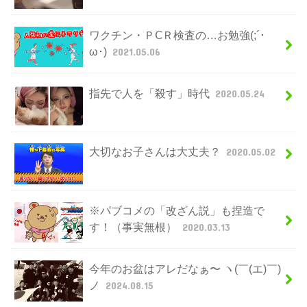
ワクチン・ＰⅭＲ検査の…お勉強(;´･
ω･)
2021.05.06
指先で人を「殺す」時代
2020.05.24
大切なお子さんは大丈夫？
2020.05.02
※パブコメの「改ざん説」も捏造で
す！（事実無根）
2020.03.13
今年のお盆はアレだなぁ〜 ヽ(￣(エ)￣)
ノ
2024.08.15