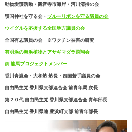
動物愛護活動・
観音寺市海岸・河川清掃の会
護国神社を守る会・
ブルーリボンを守る議員の会
ウイグルを応援する全国地方議員の会
全国有志議員の会 ※ワクチン被害の研究
有明浜の海浜植物とアサギマダラ飛翔会
前
龍馬プロジェクトメンバー
香川青嵐会・
大和塾 塾長・四国若手議員の会
自由民主党 香川県支部連合会 前青年局 次長
第２０代 自由民主党 香川県支部連合会 青年部長
自由民主党 香川県連 豊浜町支部 前青年部長