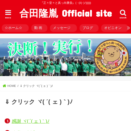
『正々堂々と真っ向勝負』( ･(ｴ)･)ﾉ))))))
合田隆胤 Official site
menu
search
☆ホーム☆
動 画
メッセージ
ブログ
オピニオン
HOME
⇓ クリック ヾ( ´( ェ )｀)ﾉ
⇓ クリック ヾ( ´( ェ )｀)ﾉ
感謝 ヾ( ´( ェ )｀)ﾉ