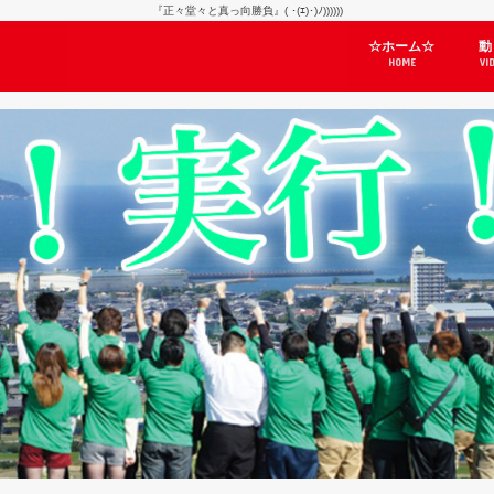
『正々堂々と真っ向勝負』( ･(ｴ)･)ﾉ))))))
☆ホーム☆
動
HOME
VI
天
自
忘
Yo
良
道
「
選
日
ぼ