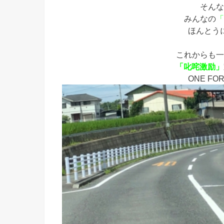
そんな
みんなの
「
ほんとう
これからも一
「叱咤激励」
ONE FOR 