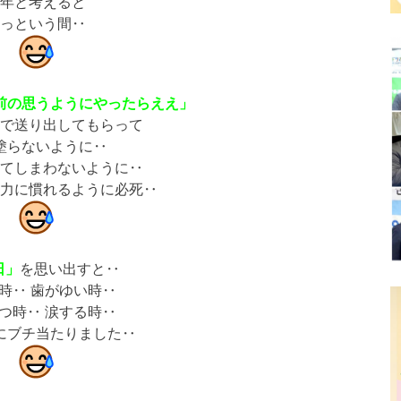
年と考えると
っという間‥
前の思うようにやったらええ」
で送り出してもらって
塗らないように‥
てしまわないように‥
力に慣れるように必死‥
日」
を思い出すと‥
時‥ 歯がゆい時‥
つ時‥ 涙する時‥
にブチ当たりました‥