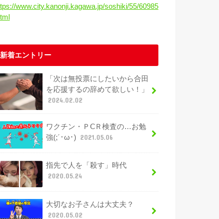
ttps://www.city.kanonji.kagawa.jp/soshiki/55/60985
html
新着エントリー
「次は無投票にしたいから合田
を応援するの辞めて欲しい！」
2024.02.02
ワクチン・ＰⅭＲ検査の…お勉
強(;´･ω･)
2021.05.06
指先で人を「殺す」時代
2020.05.24
大切なお子さんは大丈夫？
2020.05.02