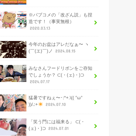
※パブコメの「改ざん説」も捏
造です！（事実無根）
2020.03.13
今年のお盆はアレだなぁ〜 ヽ
(￣(エ)￣)ノ
2024.08.15
みなさんフードリボンをご存知
でしょうか？ ⊂(・(ェ)・)⊃
2024.07.17
猛暑ですねぇ〜･:*+.\(( °ω°
))/.:+
2024.07.10
「笑う門には福来る」 ⊂(・
(ェ)・)⊃
2024.07.01