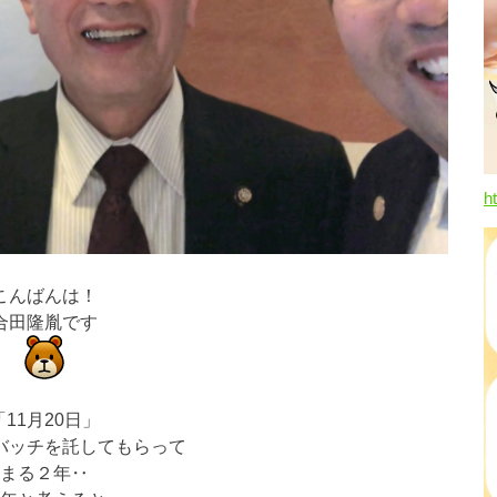
h
こんばんは！
合田隆胤です
「11月20日」
バッチを託してもらって
まる２年‥