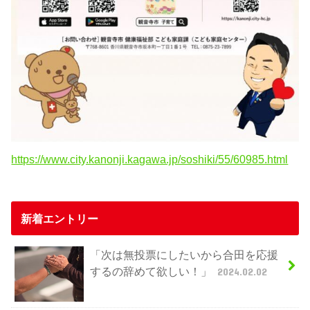
https://www.city.kanonji.kagawa.jp/soshiki/55/60985.html
新着エントリー
「次は無投票にしたいから合田を応援
するの辞めて欲しい！」
2024.02.02