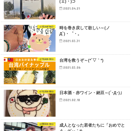
(ェ)・)⊃
2021.04.21
☆TEAM-90☆
時を巻き戻して欲しい～(ノ
Д`)・゜・。
2021.03.31
☆TEAM-90☆
台湾を救うぞ～(*´▽｀*)
2021.03.06
☆TEAM-90☆
日本酒・赤ワイン・納豆～(´･Д･)」
2021.02.18
☆TEAM-90☆
成人となった若者たちに「おめでと