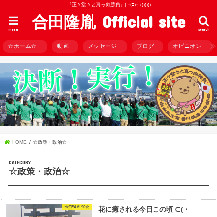
『正々堂々と真っ向勝負』( ･(ｴ)･)ﾉ))))))
合田隆胤 Official site
menu
search
☆ホーム☆
動 画
メッセージ
ブログ
オピニオン
HOME
☆政策・政治☆
☆政策・政治☆
☆TEAM-90☆
花に癒される今日この頃 ⊂(・