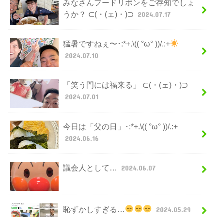
みなさんフードリボンをご存知でしょ
うか？ ⊂(・(ェ)・)⊃
2024.07.17
猛暑ですねぇ〜･:*+.\(( °ω° ))/.:+
2024.07.10
「笑う門には福来る」 ⊂(・(ェ)・)⊃
2024.07.01
今日は「父の日」･:*+.\(( °ω° ))/.:+
2024.06.16
議会人として…
2024.06.07
恥ずかしすぎる…
2024.05.29