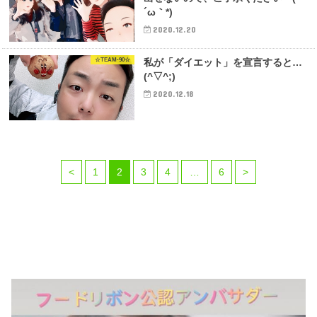
´ω｀*)
2020.12.20
☆TEAM-90☆
私が「ダイエット」を宣言すると…
(^▽^;)
2020.12.18
<
1
2
3
4
…
6
>