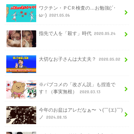
ワクチン・ＰⅭＲ検査の…お勉強(;´･
ω･)
2021.05.06
指先で人を「殺す」時代
2020.05.24
大切なお子さんは大丈夫？
2020.05.02
※パブコメの「改ざん説」も捏造で
す！（事実無根）
2020.03.13
今年のお盆はアレだなぁ〜 ヽ(￣(エ)￣)
ノ
2024.08.15