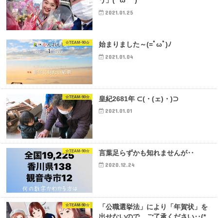
う」(*´ω｀*)
2021.01.25
☆TEAM-90☆
始まりました～(=ﾟωﾟ)ﾉ
2021.01.04
☆TEAM-90☆
皇紀2681年 ⊂(・(ェ)・)⊃
2021.01.01
☆TEAM-90☆
言葉足らずかも知れませんが‥
2020.12.24
☆TEAM-90☆
「公職選挙法」により「年賀状」を
出せないので、ご了承ください‥(*