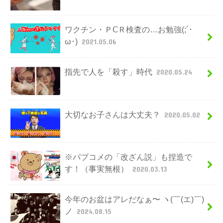
ワクチン・ＰⅭＲ検査の…お勉強(;´･
ω･)
2021.05.06
指先で人を「殺す」時代
2020.05.24
大切なお子さんは大丈夫？
2020.05.02
※パブコメの「改ざん説」も捏造で
す！（事実無根）
2020.03.13
今年のお盆はアレだなぁ〜 ヽ(￣(エ)￣)
ノ
2024.08.15