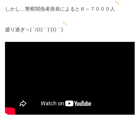
しかし…警察関係者発表によると６～７０００人
盛り過ぎ～( ´ﾉ(ｴ)｀)´(ｴ)｀)