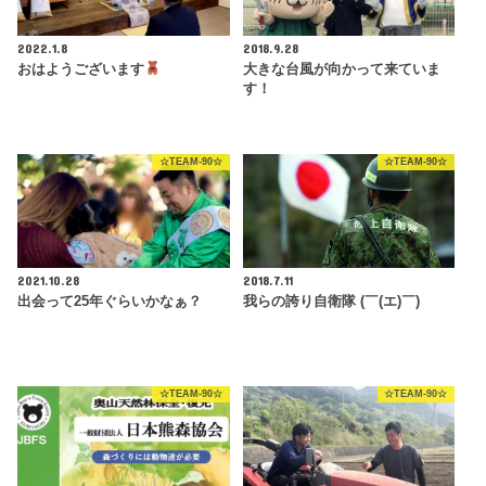
2022.1.8
2018.9.28
おはようございます
大きな台風が向かって来ていま
す！
☆TEAM-90☆
☆TEAM-90☆
2021.10.28
2018.7.11
出会って25年ぐらいかなぁ？
我らの誇り自衛隊 (￣(エ)￣)
☆TEAM-90☆
☆TEAM-90☆