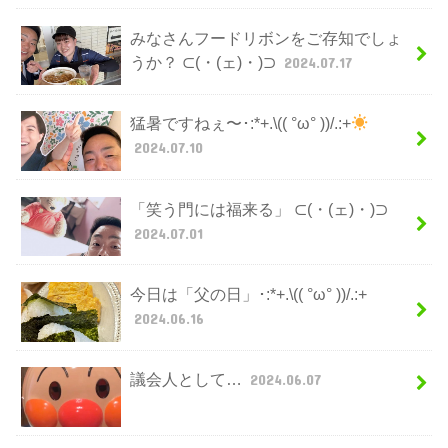
みなさんフードリボンをご存知でしょ
うか？ ⊂(・(ェ)・)⊃
2024.07.17
猛暑ですねぇ〜･:*+.\(( °ω° ))/.:+
2024.07.10
「笑う門には福来る」 ⊂(・(ェ)・)⊃
2024.07.01
今日は「父の日」･:*+.\(( °ω° ))/.:+
2024.06.16
議会人として…
2024.06.07