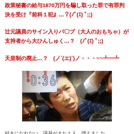
政策秘書の給与1870万円を騙し取った罪で有罪判
決を受け『前科１犯』…？(ﾉﾟ(ｴ) ﾟ;;)
辻元議員のサイン入りバ〇ブ（大人のおもちゃ）が
支持者から大ひんしゅく…？ (ﾉﾟ(ｴ) ﾟ;;)
天皇制の廃止…？ (ノ`(エ)´)ノ・・・~~┻━┻
好きになれない…議員がまた１人…増えました…