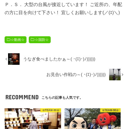
Ｐ．Ｓ． 大型の台風が接近しています！ ご近所の、年配
の方に目を向けて下さい！ 宜しくお願いします(／(ｴ)＼)
☆動画☆
☆国防☆
うなぎ食べましたかぁ～( ･(ｴ)･)ﾉ))))))
お見合い作戦の～( ･(ｴ)･)ﾉ))))))
RECOMMEND
こちらの記事も人気です。
☆TEAM-90☆
☆TEAM-90☆