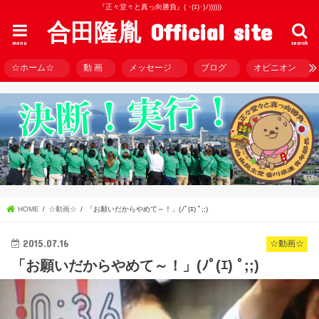
『正々堂々と真っ向勝負』( ･(ｴ)･)ﾉ))))))
合田隆胤 Official site
menu
search
☆ホーム☆
動 画
メッセージ
ブログ
オピニオン
HOME
☆動画☆
「お願いだからやめて～！」(ﾉﾟ(ｴ) ﾟ;;)
2015.07.16
☆動画☆
「お願いだからやめて～！」(ﾉﾟ(ｴ) ﾟ;;)