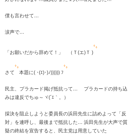
僕も言わせて…
涙声で…
「お願いだから辞めて！」 （Ｔ(エ)Ｔ )
さて
本題に( ･(ｴ)･)ﾉ)))))) ﾌ
民主、プラカード掲げ抵抗って… プラカードの持ち込
みは違反でちゅ～ヾ(´ｴ｀。）
採決を阻止しようと委員長の浜田先生に詰めよって「反
対」を連呼し、最後まで抵抗した… 浜田先生が大声で質
疑の終結を宣告すると、民主党は用意していた