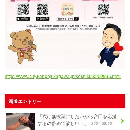
https://www.city.kanonji.kagawa.jp/soshiki/55/60985.html
新着エントリー
「次は無投票にしたいから合田を応援
するの辞めて欲しい！」
2024.02.02