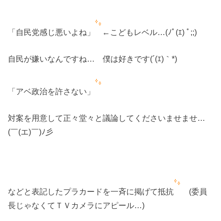
「自民党感じ悪いよね」
←こどもレベル…(ﾉﾟ(ｴ) ﾟ;;)
自民が嫌いなんですね… 僕は好きです(´(ｴ)｀*)ゝ
「アベ政治を許さない」
対案を用意して正々堂々と議論してくださいませませ…
(￣(エ)￣)ﾉ彡
などと表記したプラカードを一斉に掲げて抵抗
(委員
長じゃなくてＴＶカメラにアピール…)