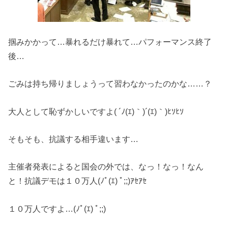
掴みかかって…暴れるだけ暴れて…パフォーマンス終了
後…
ごみは持ち帰りましょうって習わなかったのかな……？
大人として恥ずかしいですよ( ´ﾉ(ｴ)｀)´(ｴ)｀)ﾋｿﾋｿ
そもそも、抗議する相手違います…
主催者発表によると国会の外では、なっ！なっ！なん
と！抗議デモは１０万人(ﾉﾟ(ｴ) ﾟ;;)ｱｾｱｾ
１０万人ですよ…(ﾉﾟ(ｴ) ﾟ;;)