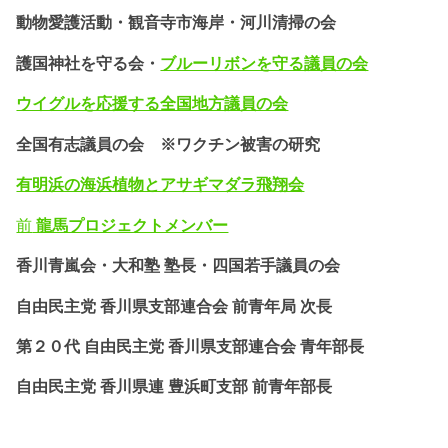
動物愛護活動・
観音寺市海岸・河川清掃の会
護国神社を守る会・
ブルーリボンを守る議員の会
ウイグルを応援する全国地方議員の会
全国有志議員の会 ※ワクチン被害の研究
有明浜の海浜植物とアサギマダラ飛翔会
前
龍馬プロジェクトメンバー
香川青嵐会・
大和塾 塾長・四国若手議員の会
自由民主党 香川県支部連合会 前青年局 次長
第２０代 自由民主党 香川県支部連合会 青年部長
自由民主党 香川県連 豊浜町支部 前青年部長