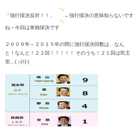
「強行採決反対！！」
←強行採決の意味知らないです
ね～今回は単独採決です
２００９年～２０１５年の間に強行採決回数は、なん
と！なんと！２２回！！！！！ そのうち！２１回は民主
党…( ;-(ｴ)-)ゞ