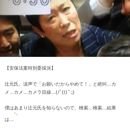
【安保法案特別委採決】
辻元氏、涙声で「お願いだからやめて！」と絶叫…カ
メ…カメ…カメラ目線…(ﾉﾟ(ｴ) ﾟ;;)
僕はあまり辻元氏を知らないので、検索…検索…結果
は…