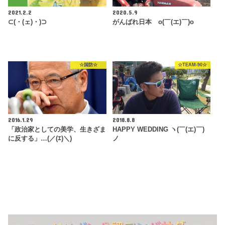
2021.2.2
2020.5.9
⊂(・(ェ)・)⊃
がんばれ日本 o(￣(エ)￣)o
☆国防☆
☆TEAM-90☆
2016.1.29
2018.8.8
「政治家としての美学、生きざま
HAPPY WEDDING ヽ(￣(エ)￣)
に反する」…(／(ｴ)＼)
ノ