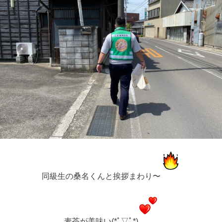
同級生の桑名くんと挨拶まわり〜
麦茶が美味い(*ﾟ▽ﾟ*)