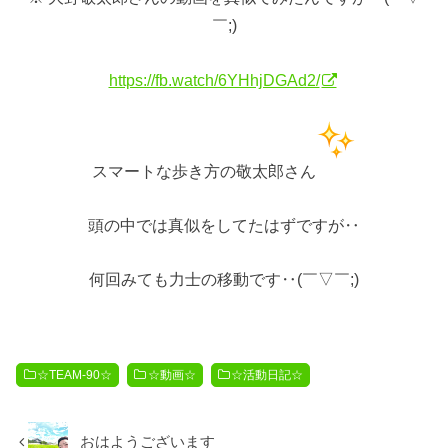
￣;)
https://fb.watch/6YHhjDGAd2/
スマートな歩き方の敬太郎さん
頭の中では真似をしてたはずですが‥
何回みても力士の移動です‥(￣▽￣;)
☆TEAM-90☆
☆動画☆
☆活動日記☆
おはようございます