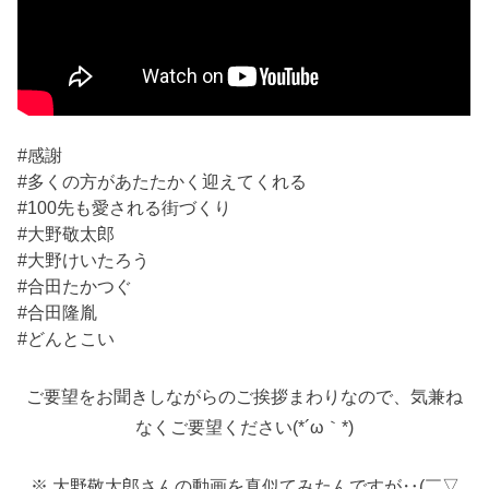
#感謝
#多くの方があたたかく迎えてくれる
#100先も愛される街づくり
#大野敬太郎
#大野けいたろう
#合田たかつぐ
#合田隆胤
#どんとこい
ご要望をお聞きしながらのご挨拶まわりなので、気兼ね
なくご要望ください(*´ω｀*)
※ 大野敬太郎さんの動画を真似てみたんですが‥(￣▽