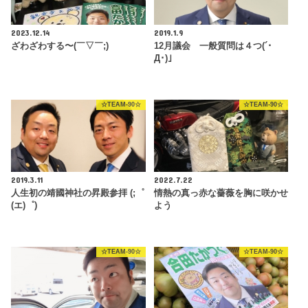
2023.12.14
2019.1.9
ざわざわする〜(￣▽￣;)
12月議会 一般質問は４つ(´･
Д･)」
☆TEAM-90☆
☆TEAM-90☆
2019.3.11
2022.7.22
人生初の靖國神社の昇殿参拝 (;゜
情熱の真っ赤な薔薇を胸に咲かせ
(エ)゜)
よう
☆TEAM-90☆
☆TEAM-90☆