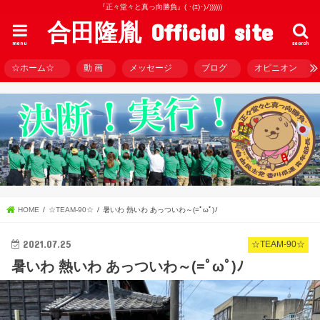
『正々堂々と真っ向勝負』( ･(ｴ)･)ﾉ))))))
合田隆胤 Official site
menu
search
☆ホーム☆
動 画
メッセージ
ブログ
オピニオン
HOME
☆TEAM-90☆
暑いわ️ 熱いわ️ あっついわ～(=ﾟωﾟ)ﾉ
2021.07.25
☆TEAM-90☆
暑いわ️ 熱いわ️ あっついわ～(=ﾟωﾟ)ﾉ