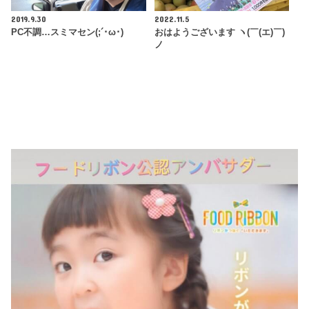
2019.9.30
2022.11.5
PC不調…スミマセン(;´･ω･)
おはようございます ヽ(￣(エ)￣)
ノ