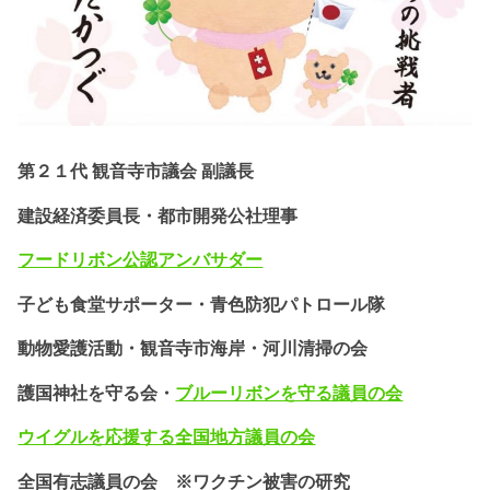
第２１代 観音寺市議会 副議長
建設経済委員長・都市開発公社理事
フードリボン公認
アンバサダー
子ども食堂サポーター・
青色防犯パトロール隊
動物愛護活動・
観音寺市海岸・河川清掃の会
護国神社を守る会・
ブルーリボンを守る議員の会
ウイグルを応援する全国地方議員の会
全国有志議員の会 ※ワクチン被害の研究