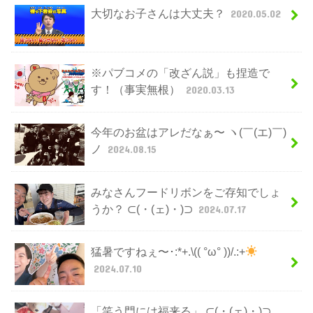
大切なお子さんは大丈夫？
2020.05.02
※パブコメの「改ざん説」も捏造で
す！（事実無根）
2020.03.13
今年のお盆はアレだなぁ〜 ヽ(￣(エ)￣)
ノ
2024.08.15
みなさんフードリボンをご存知でしょ
うか？ ⊂(・(ェ)・)⊃
2024.07.17
猛暑ですねぇ〜･:*+.\(( °ω° ))/.:+
2024.07.10
「笑う門には福来る」 ⊂(・(ェ)・)⊃