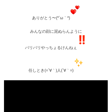
ありがとう〜(*´ω｀*)
みんなの顔に泥ぬらんように
バリバリやっちょるけんねぇ
任しとき(=´∀｀)人(´∀｀=)