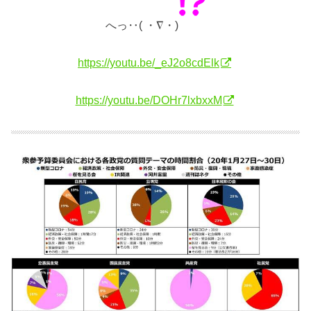
へっ‥( ・∇・)
https://youtu.be/_eJ2o8cdElk
https://youtu.be/DOHr7lxbxxM