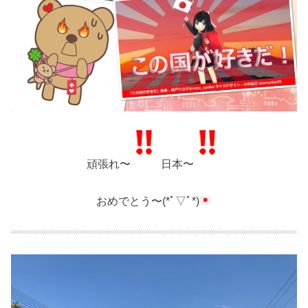
頑張れ〜
️ 日本〜
おめでとう〜(*ﾟ▽ﾟ*)