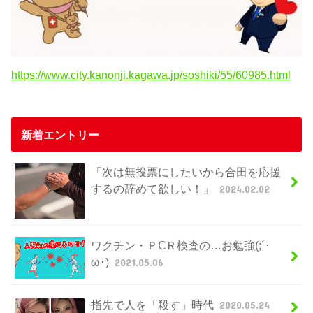
https://www.city.kanonji.kagawa.jp/soshiki/55/60985.html
新着エントリー
「次は無投票にしたいから合田を応援
するの辞めて欲しい！」
2024.02.02
ワクチン・ＰⅭＲ検査の…お勉強(;´･
ω･)
2021.05.06
指先で人を「殺す」時代
2020.05.24