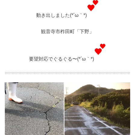
動き出しました(*´ω｀*)
観音寺市柞田町「下野」
要望対応でぐるぐる〜(*´ω｀*)