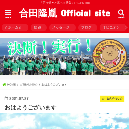
『正々堂々と真っ向勝負』( ･(ｴ)･)ﾉ))))))
合田隆胤 Official site
menu
search
☆ホーム☆
動 画
メッセージ
ブログ
オピニオン
HOME
☆TEAM-90☆
おはようございます
2021.07.27
☆TEAM-90☆
おはようございます