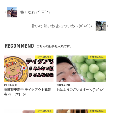
熱くなれ️ (*ﾟ▽ﾟ*)
暑いわ️ 熱いわ️ あっついわ～(=ﾟωﾟ)ﾉ
RECOMMEND
こちらの記事も人気です。
☆TEAM-90☆
☆TEAM-90☆
2020.4.18
2021.7.20
※随時更新中 テイクアウト観音
おはようございます〜＼(^o^)／
寺 o(￣(エ)￣)o
☆TEAM-90☆
☆TEAM-90☆