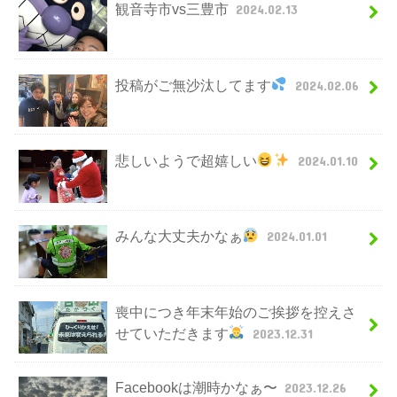
観音寺市vs三豊市
2024.02.13
投稿がご無沙汰してます
2024.02.06
悲しいようで超嬉しい
2024.01.10
みんな大丈夫かなぁ
2024.01.01
喪中につき年末年始のご挨拶を控えさ
せていただきます
2023.12.31
Facebookは潮時かなぁ〜
2023.12.26