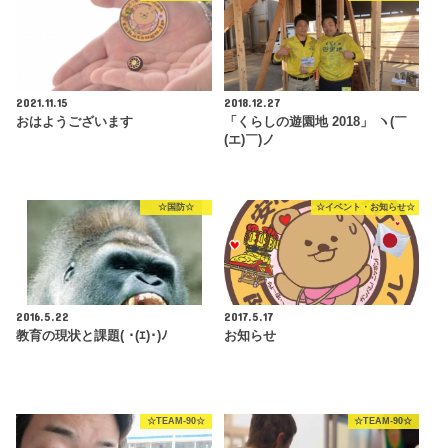
2021.11.15
2018.12.27
おはようございます
「くらしの遊園地 2018」 ヽ(￣
(エ)￣)ノ
☆国防☆
☆イベント・お知らせ☆
2016.5.22
2017.5.17
教育の現状と課題( ･(ｴ)･)ﾉ
お知らせ
☆TEAM-90☆
☆TEAM-90☆