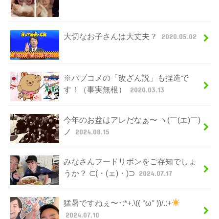
大切なお子さんは大丈夫？
2020.05.02
※パブコメの「改ざん説」も捏造で
す！（事実無根）
2020.03.13
今年のお盆はアレだなぁ〜 ヽ(￣(エ)￣)
ノ
2024.08.15
みなさんフードリボンをご存知でしょ
うか？ ⊂(・(ェ)・)⊃
2024.07.17
猛暑ですねぇ〜･:*+.\(( °ω° ))/.:+
2024.07.10