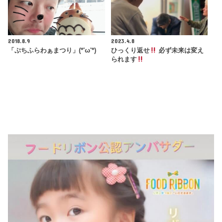
2018.8.9
2023.4.8
「ぷちふらわぁまつり」(*'ω'*)
ひっくり返せ
必ず未来は変え
られます