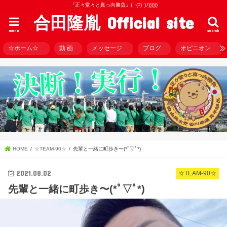
『正々堂々と真っ向勝負』( ･(ｴ)･)ﾉ))))))
合田隆胤 Official site
menu
search
☆ホーム☆
動 画
メッセージ
ブログ
オピニオン
HOME
☆TEAM-90☆
先輩と一緒に町歩き〜(*ﾟ▽ﾟ*)
2021.08.02
☆TEAM-90☆
先輩と一緒に町歩き〜(*ﾟ▽ﾟ*)