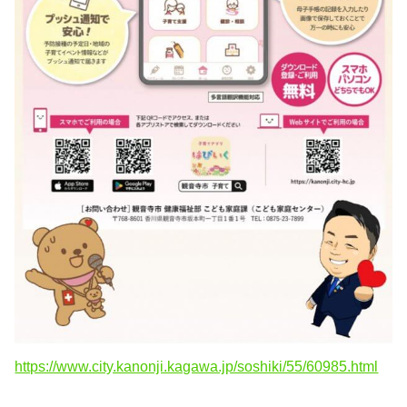
https://www.city.kanonji.kagawa.jp/soshiki/55/60985.html