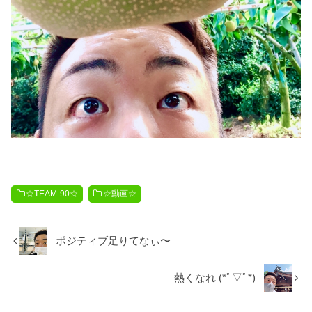
☆TEAM-90☆
☆動画☆
ポジティブ足りてなぃ〜
熱くなれ️ (*ﾟ▽ﾟ*)