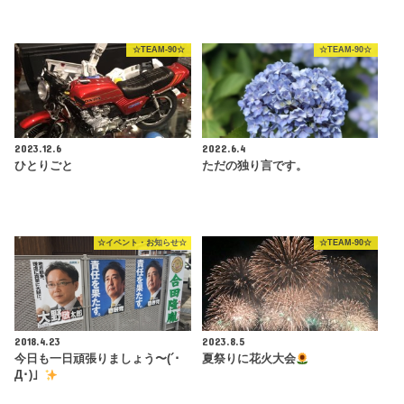
☆TEAM-90☆
☆TEAM-90☆
2023.12.6
2022.6.4
ひとりごと
ただの独り言です。
☆イベント・お知らせ☆
☆TEAM-90☆
2018.4.23
2023.8.5
今日も一日頑張りましょう〜(´･
夏祭りに花火大会
Д･)」