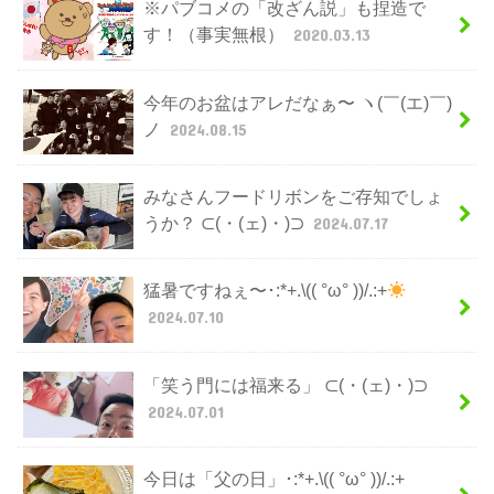
※パブコメの「改ざん説」も捏造で
す！（事実無根）
2020.03.13
今年のお盆はアレだなぁ〜 ヽ(￣(エ)￣)
ノ
2024.08.15
みなさんフードリボンをご存知でしょ
うか？ ⊂(・(ェ)・)⊃
2024.07.17
猛暑ですねぇ〜･:*+.\(( °ω° ))/.:+
2024.07.10
「笑う門には福来る」 ⊂(・(ェ)・)⊃
2024.07.01
今日は「父の日」･:*+.\(( °ω° ))/.:+