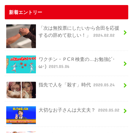
新着エントリー
「次は無投票にしたいから合田を応援
するの辞めて欲しい！」
2024.02.02
ワクチン・ＰⅭＲ検査の…お勉強(;´･
ω･)
2021.05.06
指先で人を「殺す」時代
2020.05.24
大切なお子さんは大丈夫？
2020.05.02