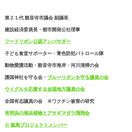
第２１代 観音寺市議会 副議長
建設経済委員長・都市開発公社理事
フードリボン公認
アンバサダー
子ども食堂サポーター・
青色防犯パトロール隊
動物愛護活動・
観音寺市海岸・河川清掃の会
護国神社を守る会・
ブルーリボンを守る議員の会
ウイグルを応援する全国地方議員の会
全国有志議員の会 ※ワクチン被害の研究
有明浜の海浜植物とアサギマダラ飛翔会
前
龍馬プロジェクトメンバー