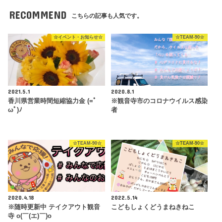
RECOMMEND
こちらの記事も人気です。
☆イベント・お知らせ☆
☆TEAM-90☆
2021.5.1
2020.8.1
香川県営業時間短縮協力金 (=ﾟ
※観音寺市のコロナウイルス感染
ωﾟ)ﾉ
者
☆TEAM-90☆
☆TEAM-90☆
2020.4.18
2022.5.14
※随時更新中 テイクアウト観音
こどもしょくどうまねきねこ
寺 o(￣(エ)￣)o