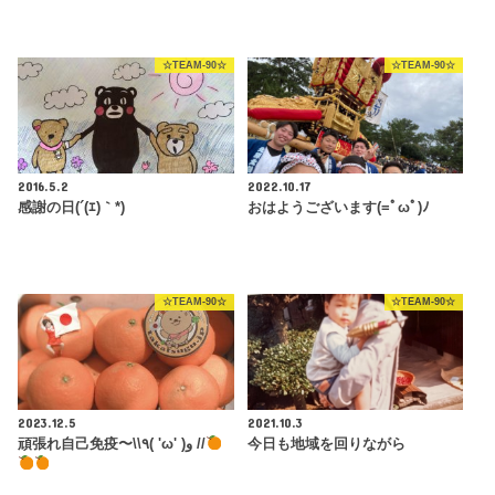
☆TEAM-90☆
☆TEAM-90☆
2016.5.2
2022.10.17
感謝の日(´(ｴ)｀*)ゝ
おはようございます(=ﾟωﾟ)ﾉ
☆TEAM-90☆
☆TEAM-90☆
2023.12.5
2021.10.3
頑張れ自己免疫〜\\٩( 'ω' )و //
今日も地域を回りながら