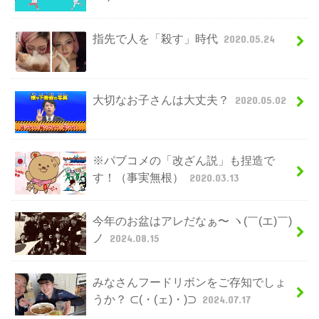
指先で人を「殺す」時代
2020.05.24
大切なお子さんは大丈夫？
2020.05.02
※パブコメの「改ざん説」も捏造で
す！（事実無根）
2020.03.13
今年のお盆はアレだなぁ〜 ヽ(￣(エ)￣)
ノ
2024.08.15
みなさんフードリボンをご存知でしょ
うか？ ⊂(・(ェ)・)⊃
2024.07.17