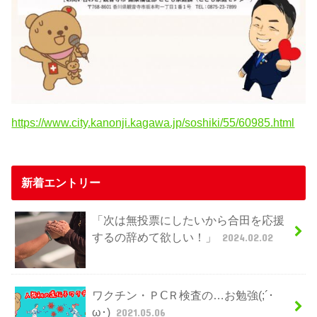
https://www.city.kanonji.kagawa.jp/soshiki/55/60985.html
新着エントリー
「次は無投票にしたいから合田を応援
するの辞めて欲しい！」
2024.02.02
ワクチン・ＰⅭＲ検査の…お勉強(;´･
ω･)
2021.05.06