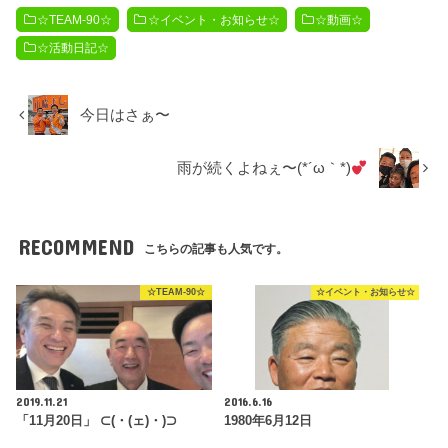
☆TEAM-90☆
☆イベント・お知らせ☆
☆動画☆
☆活動日記☆
今日はさぁ〜
雨が続くよねぇ〜(*´ω｀*)
RECOMMEND
こちらの記事も人気です。
☆TEAM-90☆
☆イベント・お知らせ☆
2019.11.21
2016.6.16
「11月20日」 ⊂(・(ェ)・)⊃
1980年6月12日