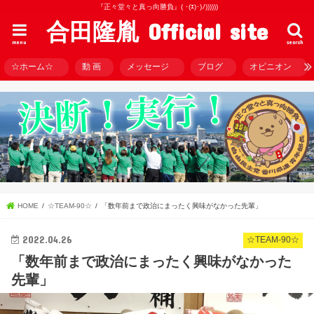
『正々堂々と真っ向勝負』( ･(ｴ)･)ﾉ))))))
合田隆胤 Official site
menu
search
☆ホーム☆
動 画
メッセージ
ブログ
オピニオン
HOME
☆TEAM-90☆
「数年前まで政治にまったく興味がなかった先輩」
2022.04.26
☆TEAM-90☆
「数年前まで政治にまったく興味がなかった
先輩」