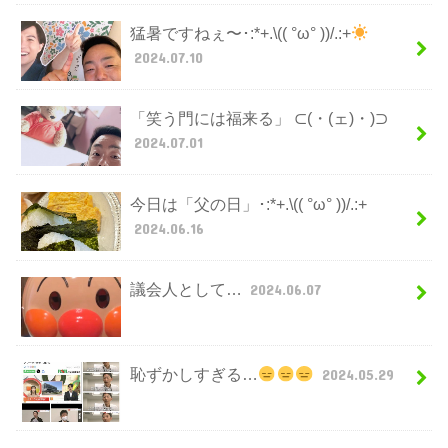
猛暑ですねぇ〜･:*+.\(( °ω° ))/.:+
2024.07.10
「笑う門には福来る」 ⊂(・(ェ)・)⊃
2024.07.01
今日は「父の日」･:*+.\(( °ω° ))/.:+
2024.06.16
議会人として…
2024.06.07
恥ずかしすぎる…
2024.05.29