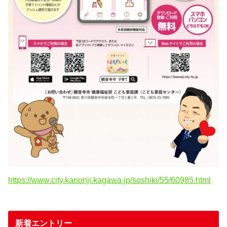
https://www.city.kanonji.kagawa.jp/soshiki/55/60985.html
新着エントリー