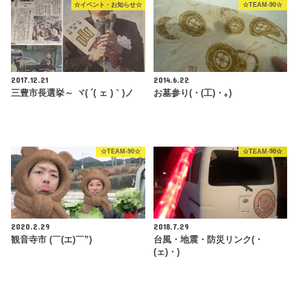
☆イベント・お知らせ☆
☆TEAM-90☆
2017.12.21
2014.6.22
三豊市長選挙～ ヾ( ´( ェ )｀)ノ
お墓参り(・(工)・｡)
☆TEAM-90☆
☆TEAM-90☆
2020.2.29
2018.7.29
観音寺市 (￣(エ)￣”)
台風・地震・防災リンク(・
(ェ)・)