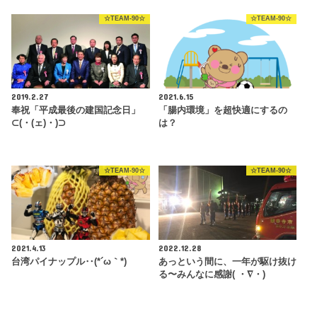
☆TEAM-90☆
☆TEAM-90☆
2019.2.27
2021.6.15
奉祝「平成最後の建国記念日」
「腸内環境」を超快適にするの
⊂(・(ェ)・)⊃
は？
☆TEAM-90☆
☆TEAM-90☆
2021.4.13
2022.12.28
台湾パイナップル‥(*´ω｀*)
あっという間に、一年が駆け抜け
る〜みんなに感謝( ・∇・)