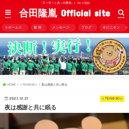
『正々堂々と真っ向勝負』( ･(ｴ)･)ﾉ))))))
合田隆胤 Official site
menu
search
☆ホーム☆
動 画
メッセージ
ブログ
オピニオン
HOME
☆TEAM-90☆
夜は感謝と共に眠る
2023.12.21
☆TEAM-90☆
夜は感謝と共に眠る