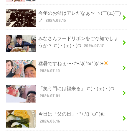
今年のお盆はアレだなぁ〜 ヽ(￣(エ)￣)
ノ
2024.08.15
みなさんフードリボンをご存知でしょ
うか？ ⊂(・(ェ)・)⊃
2024.07.17
猛暑ですねぇ〜･:*+.\(( °ω° ))/.:+
2024.07.10
「笑う門には福来る」 ⊂(・(ェ)・)⊃
2024.07.01
今日は「父の日」･:*+.\(( °ω° ))/.:+
2024.06.16