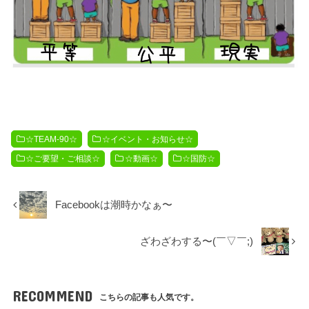
☆TEAM-90☆
☆イベント・お知らせ☆
☆ご要望・ご相談☆
☆動画☆
☆国防☆
Facebookは潮時かなぁ〜
ざわざわする〜(￣▽￣;)
RECOMMEND
こちらの記事も人気です。