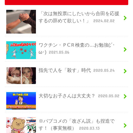
「次は無投票にしたいから合田を応援
するの辞めて欲しい！」
2024.02.02
ワクチン・ＰⅭＲ検査の…お勉強(;´･
ω･)
2021.05.06
指先で人を「殺す」時代
2020.05.24
大切なお子さんは大丈夫？
2020.05.02
※パブコメの「改ざん説」も捏造で
す！（事実無根）
2020.03.13