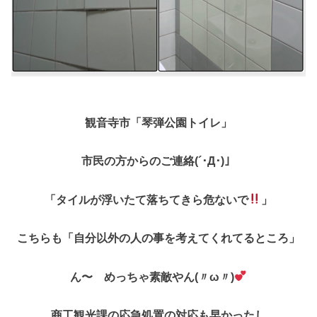
観音寺市「琴弾公園トイレ」
市民の方からのご連絡(´･Д･)」
「タイルが浮いたて落ちてきら危ないで
」
こちらも「自分以外の人の事を考えてくれてるところ」
ん〜 めっちゃ素敵やん(〃ω〃)
商工観光課の応急処置の対応も早かったし