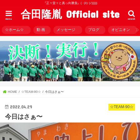
『正々堂々と真っ向勝負』( ･(ｴ)･)ﾉ))))))
合田隆胤 Official site
menu
search
☆ホーム☆
動 画
メッセージ
ブログ
オピニオン
HOME
☆TEAM-90☆
今日はさぁ〜
2022.04.29
☆TEAM-90☆
今日はさぁ〜