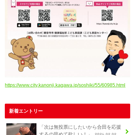
https://www.city.kanonji.kagawa.jp/soshiki/55/60985.html
新着エントリー
「次は無投票にしたいから合田を応援
するの辞めて欲しい！」
2024.02.02