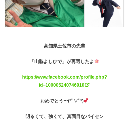
高知県土佐市の先輩
「山脇よしひで」が再選したよ
https://www.facebook.com/profile.php?
id=100005240746910
おめでとう〜(*ﾟ▽ﾟ*)
明るくて、強くて、真面目なパイセン