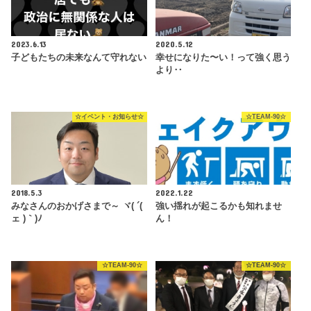
2023.6.13
2020.5.12
子どもたちの未来なんて守れない
幸せになりた〜い！って強く思う
より‥
☆イベント・お知らせ☆
☆TEAM-90☆
2018.5.3
2022.1.22
みなさんのおかげさまで～ ヾ( ´(
強い揺れが起こるかも知れませ
ェ )｀)ﾉ
ん！
☆TEAM-90☆
☆TEAM-90☆