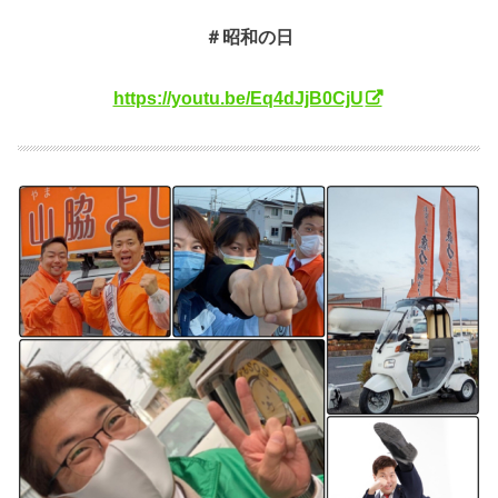
＃昭和の日
https://youtu.be/Eq4dJjB0CjU