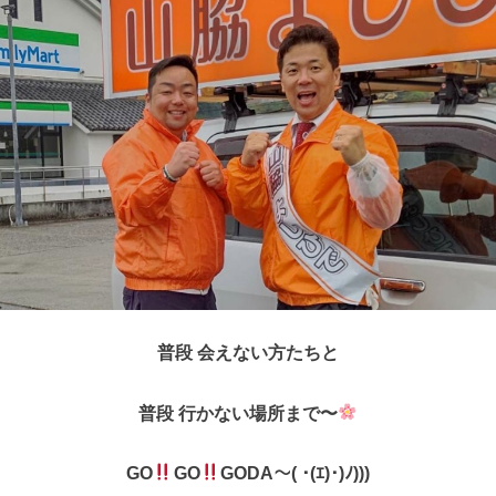
普段 会えない方たちと
普段 行かない場所まで〜
GO
GO
GODA〜( ･(ｴ)･)ﾉ)))