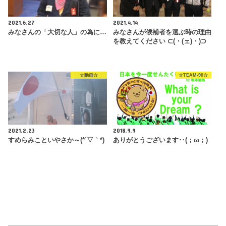
2021.6.27
2021.4.14
みなさんの「大切な人」の為に…
みなさんが候補者を選ぶ時の理由
を教えてください ⊂(・(ェ)・)⊃
☆動画☆
☆TEAM-90☆
2021.2.23
2018.9.9
すめらみこといやさか～(*´▽｀*)
ありがとうございます‥(；ω；)