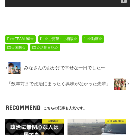
☆TEAM-90☆
☆ご要望・ご相談☆
☆動画☆
☆国防☆
☆活動日記☆
みなさんのおかげで幸せな一日でした〜
「数年前まで政治にまったく興味がなかった先輩」
RECOMMEND
こちらの記事も人気です。
☆動画☆
☆TEAM-90☆