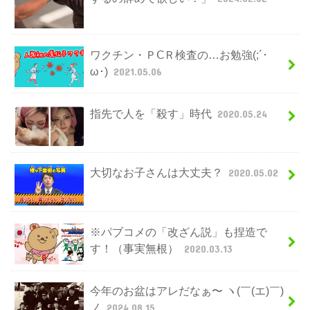
ワクチン・ＰⅭＲ検査の…お勉強(;´･
ω･)
2021.05.06
指先で人を「殺す」時代
2020.05.24
大切なお子さんは大丈夫？
2020.05.02
※パブコメの「改ざん説」も捏造で
す！（事実無根）
2020.03.13
今年のお盆はアレだなぁ〜 ヽ(￣(エ)￣)
ノ
2024.08.15