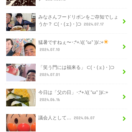
みなさんフードリボンをご存知でしょ
うか？ ⊂(・(ェ)・)⊃
2024.07.17
猛暑ですねぇ〜･:*+.\(( °ω° ))/.:+
2024.07.10
「笑う門には福来る」 ⊂(・(ェ)・)⊃
2024.07.01
今日は「父の日」･:*+.\(( °ω° ))/.:+
2024.06.16
議会人として…
2024.06.07