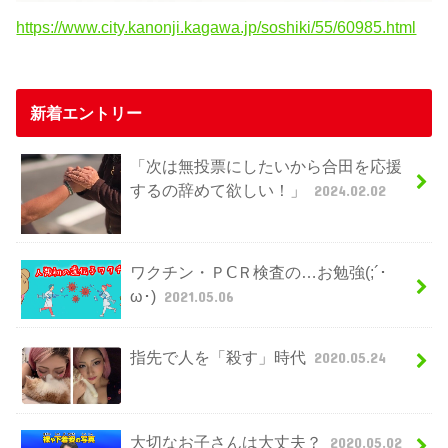
https://www.city.kanonji.kagawa.jp/soshiki/55/60985.html
新着エントリー
「次は無投票にしたいから合田を応援
するの辞めて欲しい！」
2024.02.02
ワクチン・ＰⅭＲ検査の…お勉強(;´･
ω･)
2021.05.06
指先で人を「殺す」時代
2020.05.24
大切なお子さんは大丈夫？
2020.05.02