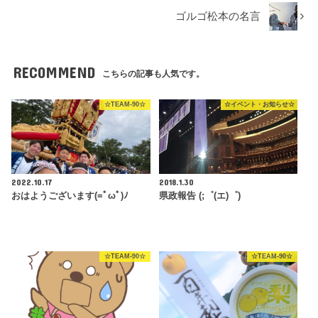
ゴルゴ松本の名言
RECOMMEND
こちらの記事も人気です。
☆TEAM-90☆
☆イベント・お知らせ☆
2022.10.17
2018.1.30
おはようございます(=ﾟωﾟ)ﾉ
県政報告 (;゜(エ)゜)
☆TEAM-90☆
☆TEAM-90☆