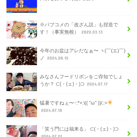
※パブコメの「改ざん説」も捏造で
す！（事実無根）
2020.03.13
今年のお盆はアレだなぁ〜 ヽ(￣(エ)￣)
ノ
2024.08.15
みなさんフードリボンをご存知でしょ
うか？ ⊂(・(ェ)・)⊃
2024.07.17
猛暑ですねぇ〜･:*+.\(( °ω° ))/.:+
2024.07.10
「笑う門には福来る」 ⊂(・(ェ)・)⊃
2024.07.01