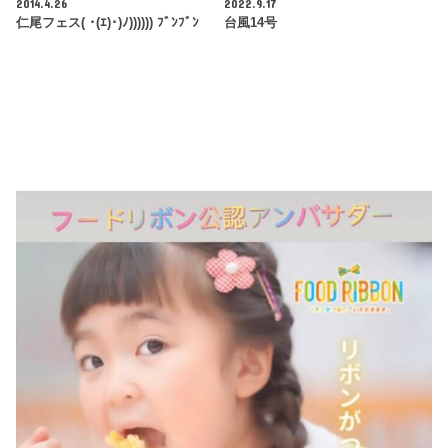
2014.4.26
2022.9.17
仁尾フェス( ･(ｴ)･)ﾉ)))))) ﾌﾞﾝﾌﾞﾝ
台風14号