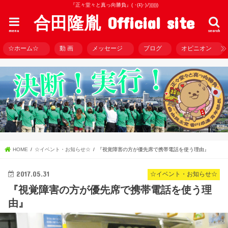
『正々堂々と真っ向勝負』( ･(ｴ)･)ﾉ))))))
合田隆胤 Official site
menu
search
☆ホーム☆
動 画
メッセージ
ブログ
オピニオン
HOME
☆イベント・お知らせ☆
『視覚障害の方が優先席で携帯電話を使う理由』
2017.05.31
☆イベント・お知らせ☆
『視覚障害の方が優先席で携帯電話を使う理
由』