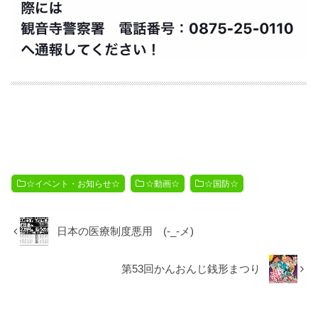
☆イベント・お知らせ☆
☆動画☆
☆国防☆
日本の医療制度悪用 (-_-メ)
第53回かんおんじ銭形まつり