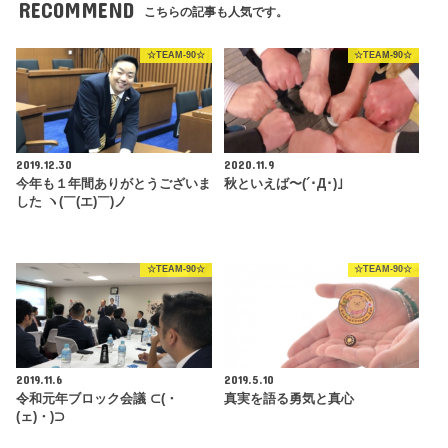
RECOMMEND
こちらの記事も人気です。
☆TEAM-90☆
☆TEAM-90☆
2019.12.30
2020.11.9
今年も１年間ありがとうございま
秋といえば〜(´･Д･)」
した ヽ(￣(エ)￣)ノ
☆TEAM-90☆
☆TEAM-90☆
2019.11.6
2019.5.10
令和元年ブロック会議 ⊂(・
真実を語る勇気と真心
(ェ)・)⊃