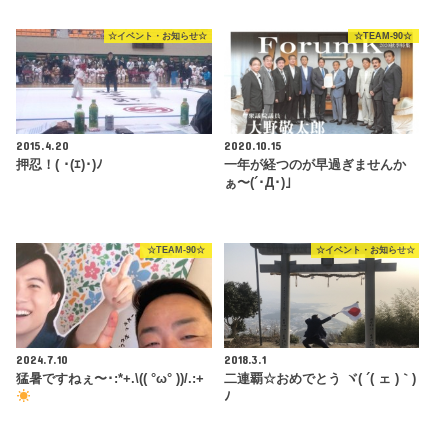
☆イベント・お知らせ☆
☆TEAM-90☆
2015.4.20
2020.10.15
押忍！( ･(ｴ)･)ﾉ
一年が経つのが早過ぎませんか
ぁ〜(´･Д･)」
☆TEAM-90☆
☆イベント・お知らせ☆
2024.7.10
2018.3.1
猛暑ですねぇ〜･:*+.\(( °ω° ))/.:+
二連覇☆おめでとう ヾ( ´( ェ )｀)
ﾉ