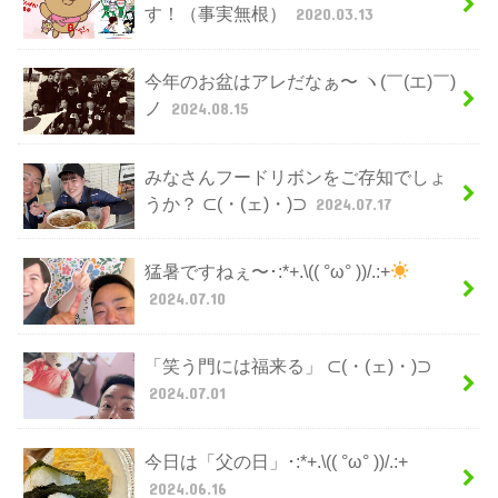
す！（事実無根）
2020.03.13
今年のお盆はアレだなぁ〜 ヽ(￣(エ)￣)
ノ
2024.08.15
みなさんフードリボンをご存知でしょ
うか？ ⊂(・(ェ)・)⊃
2024.07.17
猛暑ですねぇ〜･:*+.\(( °ω° ))/.:+
2024.07.10
「笑う門には福来る」 ⊂(・(ェ)・)⊃
2024.07.01
今日は「父の日」･:*+.\(( °ω° ))/.:+
2024.06.16