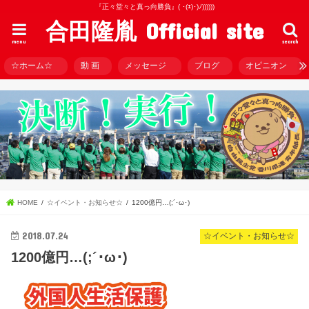
『正々堂々と真っ向勝負』( ･(ｴ)･)ﾉ))))))
合田隆胤 Official site
menu
search
☆ホーム☆
動 画
メッセージ
ブログ
オピニオン
HOME
☆イベント・お知らせ☆
1200億円…(;´･ω･)
2018.07.24
☆イベント・お知らせ☆
1200億円…(;´･ω･)