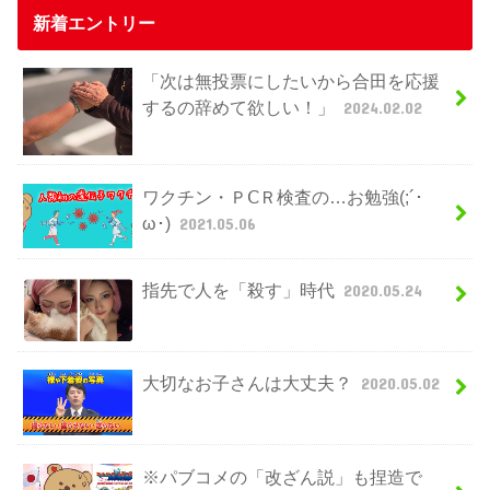
新着エントリー
「次は無投票にしたいから合田を応援
するの辞めて欲しい！」
2024.02.02
ワクチン・ＰⅭＲ検査の…お勉強(;´･
ω･)
2021.05.06
指先で人を「殺す」時代
2020.05.24
大切なお子さんは大丈夫？
2020.05.02
※パブコメの「改ざん説」も捏造で