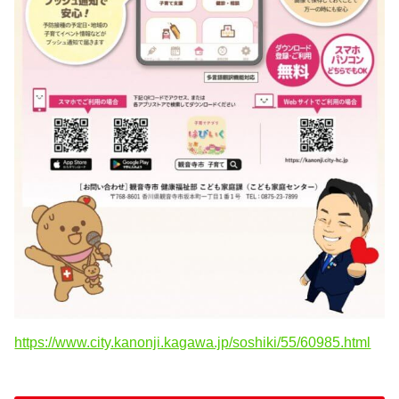
https://www.city.kanonji.kagawa.jp/soshiki/55/60985.html