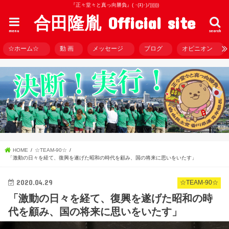
『正々堂々と真っ向勝負』( ･(ｴ)･)ﾉ))))))
合田隆胤 Official site
menu
search
☆ホーム☆
動 画
メッセージ
ブログ
オピニオン
HOME
☆TEAM-90☆
「激動の日々を経て、復興を遂げた昭和の時代を顧み、国の将来に思いをいたす」
2020.04.29
☆TEAM-90☆
「激動の日々を経て、復興を遂げた昭和の時
代を顧み、国の将来に思いをいたす」