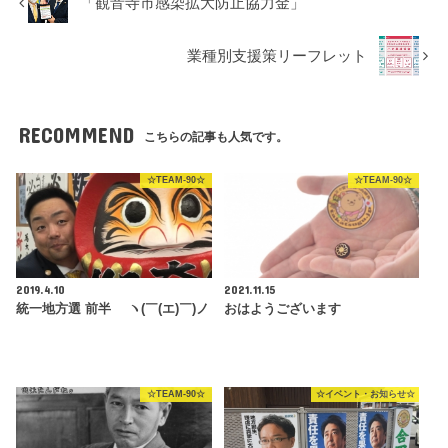
「観音寺市感染拡大防止協力金」
業種別支援策リーフレット
RECOMMEND
こちらの記事も人気です。
☆TEAM-90☆
☆TEAM-90☆
2019.4.10
2021.11.15
統一地方選 前半 ヽ(￣(エ)￣)ノ
おはようございます
☆TEAM-90☆
☆イベント・お知らせ☆