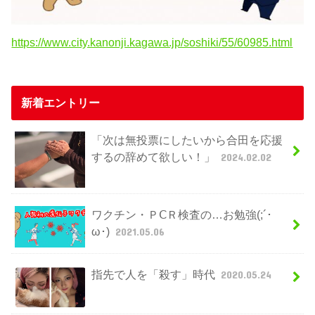
https://www.city.kanonji.kagawa.jp/soshiki/55/60985.html
新着エントリー
「次は無投票にしたいから合田を応援
するの辞めて欲しい！」
2024.02.02
ワクチン・ＰⅭＲ検査の…お勉強(;´･
ω･)
2021.05.06
指先で人を「殺す」時代
2020.05.24