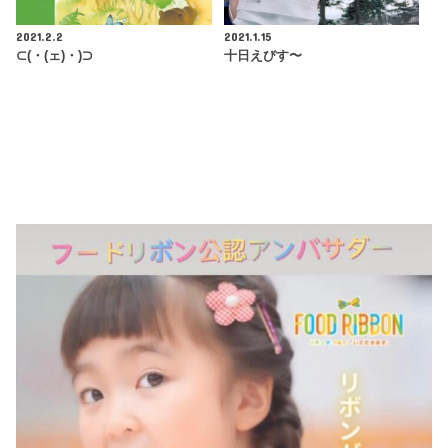
2021.2.2
2021.1.15
⊂(・(ェ)・)⊃
十日えびす〜