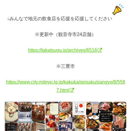
↓みんなで地元の飲食店を応援を応援してください
※更新中（観音寺市24店舗）
https://takatsugu.jp/archives/6516
※三豊市
https://www.city.mitoyo.lg.jp/kakuka/seisaku/sangyo/8/558
7.html