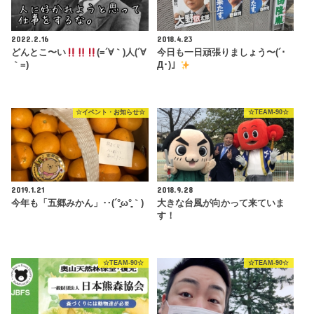
2022.2.16
2018.4.23
どんとこ〜い
(=´∀｀)人(´∀
今日も一日頑張りましょう〜(´･
｀=)
Д･)」
☆イベント・お知らせ☆
☆TEAM-90☆
2019.1.21
2018.9.28
今年も「五郷みかん」‥(´°̥̥̥̥̥̥̥̥ω°̥̥̥̥̥̥̥̥｀)
大きな台風が向かって来ていま
す！
☆TEAM-90☆
☆TEAM-90☆