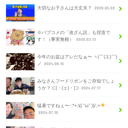
大切なお子さんは大丈夫？
2020.05.02
※パブコメの「改ざん説」も捏造で
す！（事実無根）
2020.03.13
今年のお盆はアレだなぁ〜 ヽ(￣(エ)￣)
ノ
2024.08.15
みなさんフードリボンをご存知でしょ
うか？ ⊂(・(ェ)・)⊃
2024.07.17
猛暑ですねぇ〜･:*+.\(( °ω° ))/.:+
2024.07.10