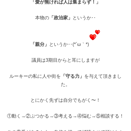
「愛が無ければ人は集まらず！」
本物の
「政治家」
というか‥
「親分」
というか‥(*´ω｀*)
議員は3期目からと耳にしますが
ルーキーの私に人や街を
「守る力」
を与えて頂きまし
た。
とにかく先ずは自分でもがく〜！
①動く→②ぶつかる→③考える→④悩む→⑤相談する！