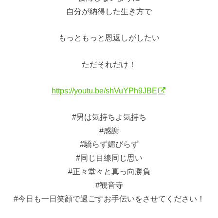
自分が納得した生き方で
もっともっと恩返しがしたい
ただそれだけ！
https://youtu.be/shVuYPh9JBE
#男は気持ちよ気持ち
#感謝
#驕らず媚びらず
#同じ目線同じ思い
#正々堂々と真っ向勝負
#観音寺
#今日も一日笑顔で過ごすお手伝いをさせてください！