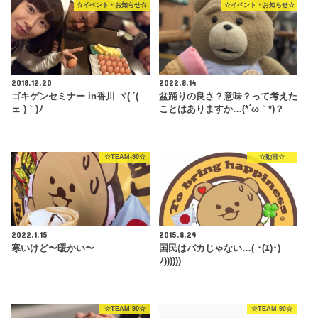
☆イベント・お知らせ☆
☆イベント・お知らせ☆
2018.12.20
2022.8.14
ゴキゲンセミナー in香川 ヾ( ´(
盆踊りの良さ？意味？って考えた
ェ )｀)ﾉ
ことはありますか…(*´ω｀*)？
☆TEAM-90☆
☆動画☆
2022.1.15
2015.8.29
寒いけど〜暖かい〜
国民はバカじゃない…( ･(ｴ)･)
ﾉ))))))
☆TEAM-90☆
☆TEAM-90☆