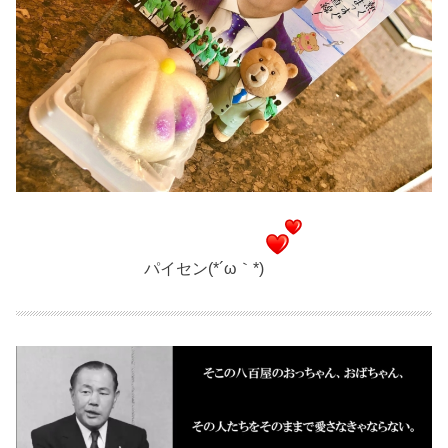
パイセン(*´ω｀*)