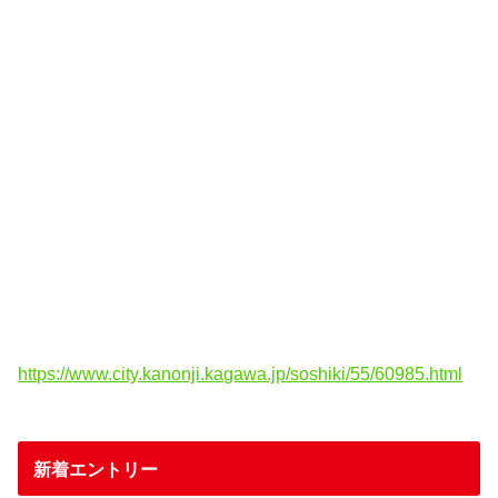
https://www.city.kanonji.kagawa.jp/soshiki/55/60985.html
新着エントリー