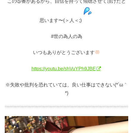
この⑤番があるから、自信を持って傾聴させて頂けたと
思います〜(＞人＜;)
#世の為人の為
いつもありがとうございます
https://youtu.be/shVuYPh9JBE
※失敗や批判を恐れていては、良い仕事はできない(*´ω｀
*)