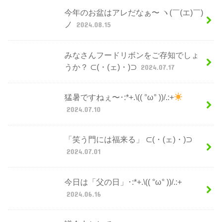
今年のお盆はアレだなぁ〜 ヽ(￣(エ)￣)
ノ
2024.08.15
みなさんフードリボンをご存知でしょ
うか？ ⊂(・(ェ)・)⊃
2024.07.17
猛暑ですねぇ〜･:*+.\(( °ω° ))/.:+
2024.07.10
「笑う門には福来る」 ⊂(・(ェ)・)⊃
2024.07.01
今日は「父の日」･:*+.\(( °ω° ))/.:+
2024.06.16