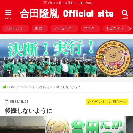
『正々堂々と真っ向勝負』( ･(ｴ)･)ﾉ))))))
合田隆胤 Official site
menu
search
☆ホーム☆
動 画
メッセージ
ブログ
オピニオン
HOME
☆イベント・お知らせ☆
後悔しないように
2021.10.01
☆イベント・お知らせ☆
後悔しないように