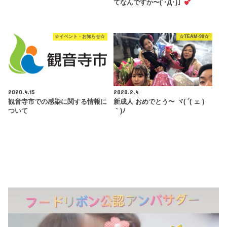
てなんですか〜(´･Д･)」
☆イベント・お知らせ☆
☆TEAM-90☆
2020.4.15
2020.2.4
観音寺市での感染に関する情報に
新成人️ おめでとう〜 ヾ( ´( ェ )
ついて
｀)ﾉ