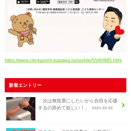
https://www.city.kanonji.kagawa.jp/soshiki/55/60985.html
新着エントリー
「次は無投票にしたいから合田を応援
するの辞めて欲しい！」
2024.02.02