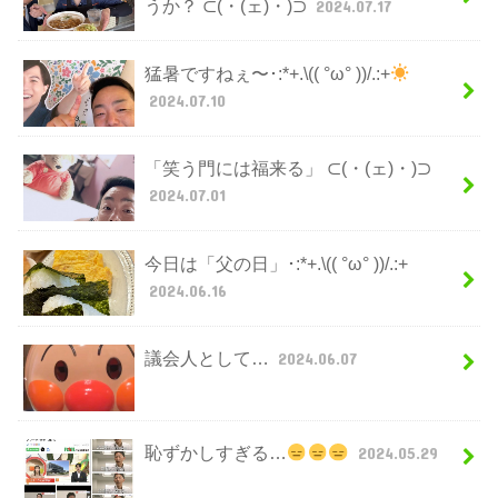
うか？ ⊂(・(ェ)・)⊃
2024.07.17
猛暑ですねぇ〜･:*+.\(( °ω° ))/.:+
2024.07.10
「笑う門には福来る」 ⊂(・(ェ)・)⊃
2024.07.01
今日は「父の日」･:*+.\(( °ω° ))/.:+
2024.06.16
議会人として…
2024.06.07
恥ずかしすぎる…
2024.05.29