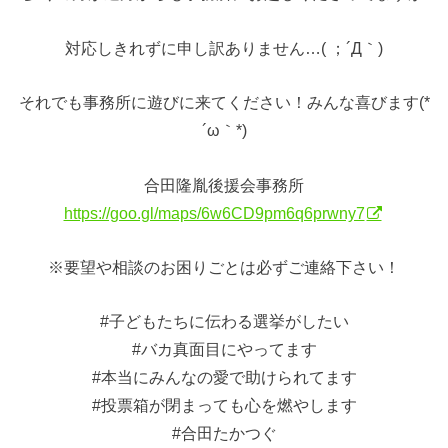
対応しきれずに申し訳ありません…( ；´Д｀)
それでも事務所に遊びに来てください！みんな喜びます(*
´ω｀*)
合田隆胤後援会事務所
https://goo.gl/maps/6w6CD9pm6q6prwny7
※要望や相談のお困りごとは必ずご連絡下さい！
#子どもたちに伝わる選挙がしたい
#バカ真面目にやってます
#本当にみんなの愛で助けられてます
#投票箱が閉まっても心を燃やします
#合田たかつぐ