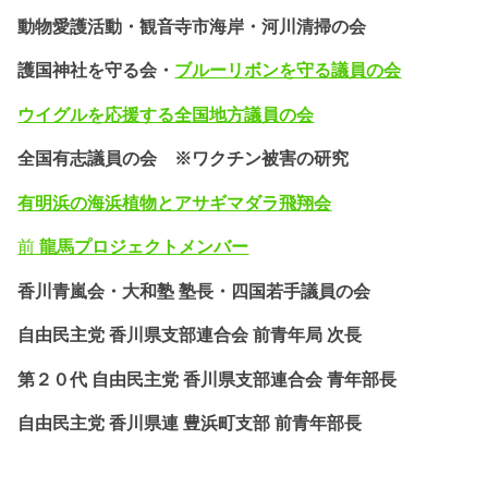
動物愛護活動・
観音寺市海岸・河川清掃の会
護国神社を守る会・
ブルーリボンを守る議員の会
ウイグルを応援する全国地方議員の会
全国有志議員の会 ※ワクチン被害の研究
有明浜の海浜植物とアサギマダラ飛翔会
前
龍馬プロジェクトメンバー
香川青嵐会・
大和塾 塾長・四国若手議員の会
自由民主党 香川県支部連合会 前青年局 次長
第２０代 自由民主党 香川県支部連合会 青年部長
自由民主党 香川県連 豊浜町支部 前青年部長