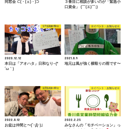
同窓会 ⊂(・(ェ)・)⊃
３番目に相談が多いのが「緊急小
口資金」 (￣(エ)￣;)
☆TEAM-90☆
☆イベント・お知らせ☆
2020.12.12
2021.8.9
本日は「アオハタ」日和なり~(*
地元は風が強く横殴りの雨です〜
´ω｀)
☆TEAM-90☆
☆イベント・お知らせ☆
2022.8.12
2022.2.25
お盆は仲間と〜(´･Д･)」
みなさんの「モチベーション」っ