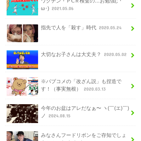
ワクチン・ＰⅭＲ検査の…お勉強(;´･
ω･)
2021.05.06
指先で人を「殺す」時代
2020.05.24
大切なお子さんは大丈夫？
2020.05.02
※パブコメの「改ざん説」も捏造で
す！（事実無根）
2020.03.13
今年のお盆はアレだなぁ〜 ヽ(￣(エ)￣)
ノ
2024.08.15
みなさんフードリボンをご存知でしょ