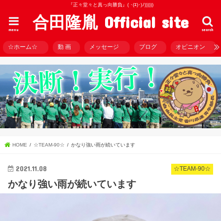
『正々堂々と真っ向勝負』( ･(ｴ)･)ﾉ))))))
合田隆胤 Official site
menu
search
☆ホーム☆
動 画
メッセージ
ブログ
オピニオン
HOME
☆TEAM-90☆
かなり強い雨が続いています
2021.11.08
☆TEAM-90☆
かなり強い雨が続いています