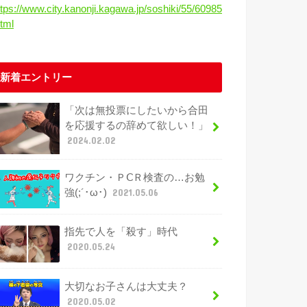
ttps://www.city.kanonji.kagawa.jp/soshiki/55/60985
html
新着エントリー
「次は無投票にしたいから合田
を応援するの辞めて欲しい！」
2024.02.02
ワクチン・ＰⅭＲ検査の…お勉
強(;´･ω･)
2021.05.06
指先で人を「殺す」時代
2020.05.24
大切なお子さんは大丈夫？
2020.05.02