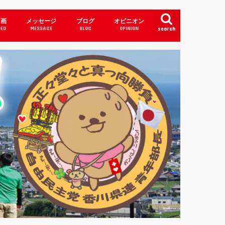
 画
メッセージ
ブログ
オピニオン
DEO
MESSAGE
BLOG
OPINION
search
皇陛下・皇室・神々
衛隊・国防
れてはならないこと・・・
uTuber Channel
き日本・良き故郷 ⊂(・(ェ)・)⊃
徳・教育・障がい者マーク
日本の闇」報道しない…？
挙・政治活動
本には日本の健康法がある! 戦後の滅
感謝 ヾ( ´( ェ )｀)ﾉ
政党・会派とは？
ビジネス議員
職員の皆様へ (*´ω｀)
これまでの実績
一度目の挑戦
3つの約束
こども達にもわかる政治にしたい
合田たかつぐ後援会名簿
補助制度・給付金等・予算・入札
す食生活(體・柱)