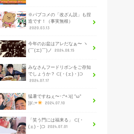
※パブコメの「改ざん説」も捏
造です！（事実無根）
2020.03.13
今年のお盆はアレだなぁ〜 ヽ
(￣(エ)￣)ノ
2024.08.15
みなさんフードリボンをご存知
でしょうか？ ⊂(・(ェ)・)⊃
2024.07.17
猛暑ですねぇ〜･:*+.\(( °ω°
))/.:+
2024.07.10
「笑う門には福来る」 ⊂(・
(ェ)・)⊃
2024.07.01