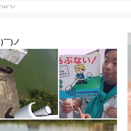
(エ)￣)ノ
)￣)ノ