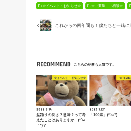
☆イベント・お知らせ☆
☆ご要望・ご相談☆
これからの四年間も！僕たちと一緒に頑張りま
RECOMMEND
こちらの記事も人気です。
☆イベント・お知らせ☆
☆TEAM
2022.8.14
2023.1.27
盆踊りの良さ？意味？って考
「100歳」(*'ω'*)
えたことはありますか…(*´ω
｀*)？