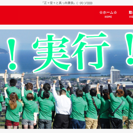
『正々堂々と真っ向勝負』( ･(ｴ)･)ﾉ))))))
☆ホーム☆
動
HOME
VI
天
自
忘
Yo
良
道
「
選
日
ぼ