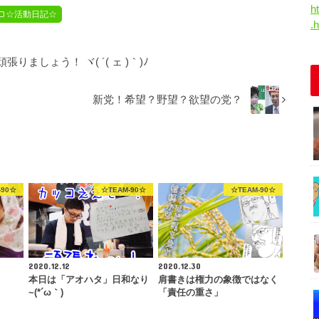
h
☆活動日記☆
.
しょう！ ヾ( ´( ェ )｀)ﾉ
新党！希望？野望？欲望の党？
-90☆
☆TEAM-90☆
☆TEAM-90☆
2020.12.12
2020.12.30
本日は「アオハタ」日和なり
肩書きは権力の象徴ではなく
~(*´ω｀)
「責任の重さ」