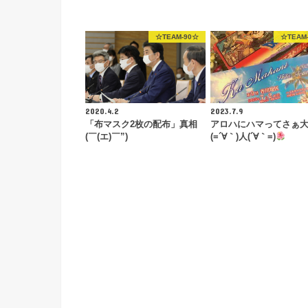
☆TEAM-90☆
☆TEAM
2020.4.2
2023.7.9
「布マスク2枚の配布」真相
アロハにハマってさぁ
(￣(エ)￣”)
(=´∀｀)人(´∀｀=)