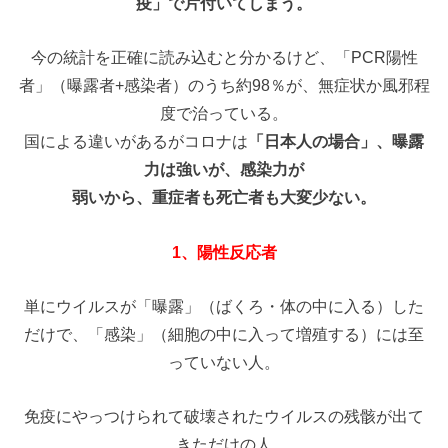
疫」で片付いてしまう。
今の統計を正確に読み込むと分かるけど、「PCR陽性
者」（曝露者+感染者）のうち約98％が、無症状か風邪程
度で治っている。
国による違いがあるがコロナは
「日本人の場合」、曝露
力は強いが、感染力が
弱いから、重症者も死亡者も大変少ない。
1、陽性反応者
単にウイルスが「曝露」（ばくろ・体の中に入る）した
だけで、「感染」（細胞の中に入って増殖する）には至
っていない人。
免疫にやっつけられて破壊されたウイルスの残骸が出て
きただけの人