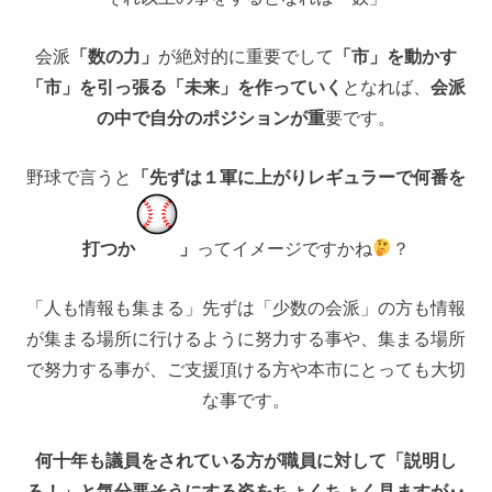
会派
「数の力」
が絶対的に重要でして
「市」を動かす
「市」を引っ張る「未来」を作っていく
となれば、
会派
の中で自分のポジションが重
要です。
野球で言うと
「先ずは１軍に上がりレギュラーで何番を
打つか
」
ってイメージですかね
？
「人も情報も集まる」先ずは「少数の会派」の方も情報
が集まる場所に行けるように努力する事や、集まる場所
で努力する事が、ご支援頂ける方や本市にとっても大切
な事です。
何十年も議員をされている方が職員に対して「説明し
ろ！」と気分悪そうにする姿をちょくちょく見ますが‥