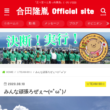
『正々堂々と真っ向勝負』( ･(ｴ)･)ﾉ))))))
合田隆胤 Official site
menu
search
☆ホーム☆
動 画
メッセージ
ブログ
オピニオン
HOME
☆TEAM-90☆
みんな頑張ろぜぇ〜(=ﾟωﾟ)ﾉ
2020.08.10
☆TEAM-90☆
みんな頑張ろぜぇ〜(=ﾟωﾟ)ﾉ