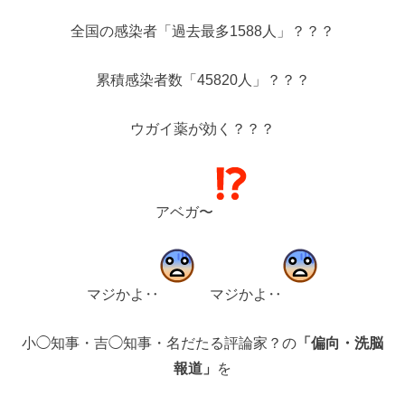
全国の感染者「過去最多1588人」？？？
累積感染者数「45820人」？？？️
ウガイ薬が効く？？？
アベガ〜
マジかよ‥
マジかよ‥
小◯知事・吉◯知事・名だたる評論家？の
「偏向・洗脳
報道」
を