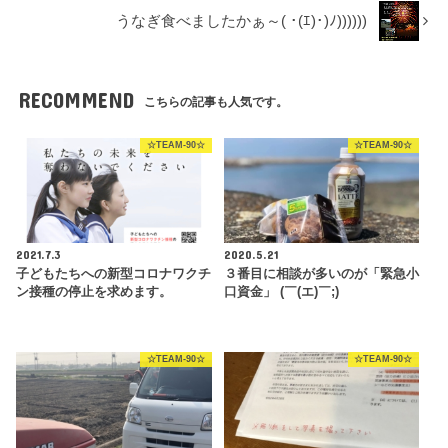
うなぎ食べましたかぁ～( ･(ｴ)･)ﾉ))))))
RECOMMEND
こちらの記事も人気です。
☆TEAM-90☆
☆TEAM-90☆
2021.7.3
2020.5.21
子どもたちへの新型コロナワクチ
３番目に相談が多いのが「緊急小
ン接種の停止を求めます。
口資金」 (￣(エ)￣;)
☆TEAM-90☆
☆TEAM-90☆