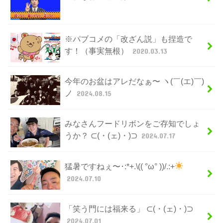
※パブコメの「改ざん説」も捏造で
す！（事実無根）
2020.03.13
今年のお盆はアレだなぁ〜 ヽ(￣(エ)￣)
ノ
2024.08.15
みなさんフードリボンをご存知でしょ
うか？ ⊂(・(ェ)・)⊃
2024.07.17
猛暑ですねぇ〜･:*+.\(( °ω° ))/.:+
2024.07.10
「笑う門には福来る」 ⊂(・(ェ)・)⊃
2024.07.01