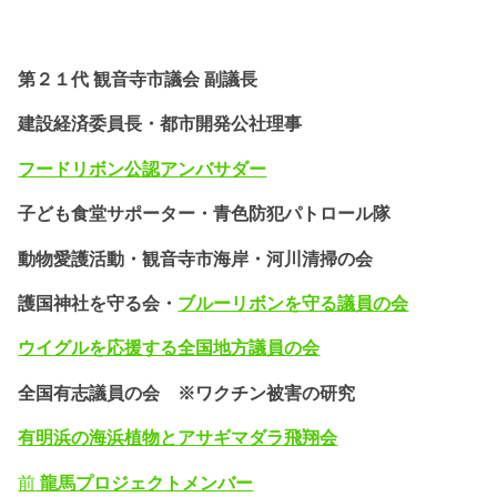
第２１代 観音寺市議会 副議長
建設経済委員長・都市開発公社理事
フードリボン公認
アンバサダー
子ども食堂サポーター・
青色防犯パトロール隊
動物愛護活動・
観音寺市海岸・河川清掃の会
護国神社を守る会・
ブルーリボンを守る議員の会
ウイグルを応援する全国地方議員の会
全国有志議員の会 ※ワクチン被害の研究
有明浜の海浜植物とアサギマダラ飛翔会
前
龍馬プロジェクトメンバー