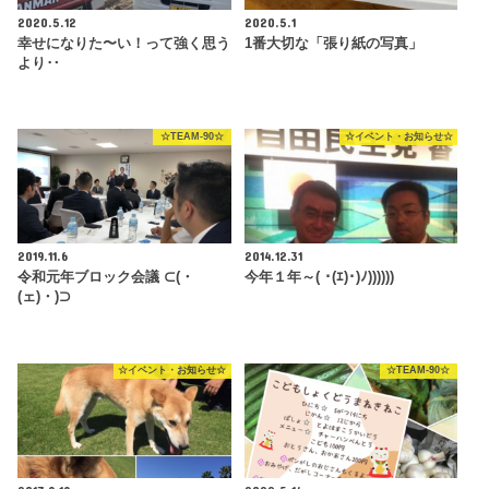
2020.5.12
2020.5.1
幸せになりた〜い！って強く思う
1番大切な「張り紙の写真」
より‥
☆TEAM-90☆
☆イベント・お知らせ☆
2019.11.6
2014.12.31
令和元年ブロック会議 ⊂(・
今年１年～( ･(ｴ)･)ﾉ))))))
(ェ)・)⊃
☆イベント・お知らせ☆
☆TEAM-90☆