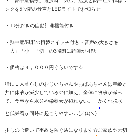
・「熱中症指数」選択時：気温、湿度と熱中症の指標ラ
ンクを5段階の音声とLEDライトでお知らせ
・10分おきの自動計測機能付き
・熱中症/風邪の切替スイッチ付き・音声の大きさを
「大」「小」「切」の3段階に調節が可能
・価格は４，０００円ぐらいです☆
特に１人暮らしのおじいちゃんやおばあちゃんは年齢と
共に体液が減少しているのに加え、全体に食事が減っ
て、食事から水分や栄養素が摂れない。「かくれ脱水」
と低栄養が同時に起こりやすい…(／(ｴ)＼)
少しの心遣いで事故を防ぐ盾になります☆ご家族や大切