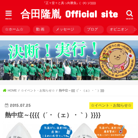
『正々堂々と真っ向勝負』( ･(ｴ)･)ﾉ))))))
合田隆胤 Official site
menu
search
☆ホーム☆
動 画
メッセージ
ブログ
オピニオン
HOME
☆イベント・お知らせ☆
熱中症～{{{{（´・（ェ）・｀）}}}}
2015.07.25
☆イベント・お知らせ☆
熱中症～{{{{（´・（ェ）・｀）}}}}