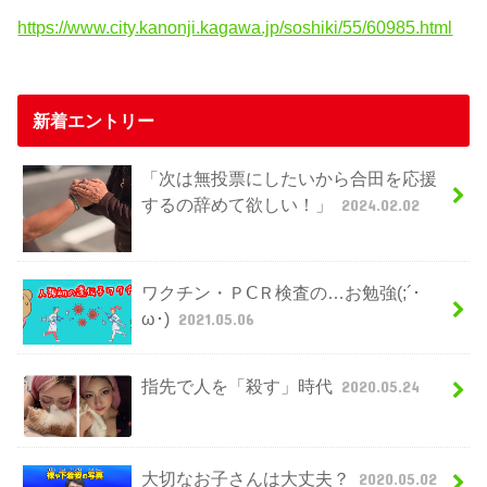
https://www.city.kanonji.kagawa.jp/soshiki/55/60985.html
新着エントリー
「次は無投票にしたいから合田を応援
するの辞めて欲しい！」
2024.02.02
ワクチン・ＰⅭＲ検査の…お勉強(;´･
ω･)
2021.05.06
指先で人を「殺す」時代
2020.05.24
大切なお子さんは大丈夫？
2020.05.02