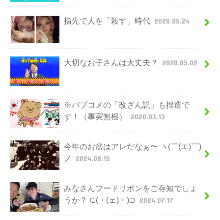
指先で人を「殺す」時代
2020.05.24
大切なお子さんは大丈夫？
2020.05.02
※パブコメの「改ざん説」も捏造で
す！（事実無根）
2020.03.13
今年のお盆はアレだなぁ〜 ヽ(￣(エ)￣)
ノ
2024.08.15
みなさんフードリボンをご存知でしょ
うか？ ⊂(・(ェ)・)⊃
2024.07.17