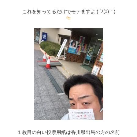
これを知ってるだけでモテますよ ( ´ﾉ(ｴ)｀)
１枚目の白い投票用紙は香川県出馬の方の名前