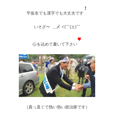
平仮名でも漢字でも大丈夫です
いそざ〜 ＿〆ヾ(￣(エ)￣
心を込めて書いて下さい
（真っ直ぐで熱い熱い政治家です）