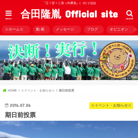
『正々堂々と真っ向勝負』( ･(ｴ)･)ﾉ))))))
合田隆胤 Official site
menu
search
☆ホーム☆
動 画
メッセージ
ブログ
オピニオン
HOME
☆イベント・お知らせ☆
期日前投票
2016.07.06
☆イベント・お知らせ☆
期日前投票