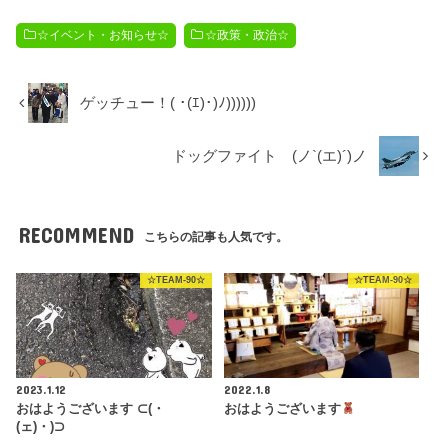
☆イベント・お知らせ☆
☆政策・政治☆
ゲッチュー！( ･(ｴ)･)ﾉ))))))
ドッグファイト (ノ`(エ)´)ノ
RECOMMEND
こちらの記事も人気です。
☆TEAM-90☆
☆TEAM-90☆
2023.1.12
2022.1.8
おはようございます ⊂(・
おはようございます
(ェ)・)⊃