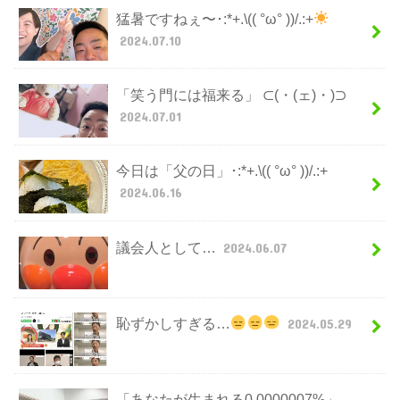
猛暑ですねぇ〜･:*+.\(( °ω° ))/.:+
2024.07.10
「笑う門には福来る」 ⊂(・(ェ)・)⊃
2024.07.01
今日は「父の日」･:*+.\(( °ω° ))/.:+
2024.06.16
議会人として…
2024.06.07
恥ずかしすぎる…
2024.05.29
「あなたが生まれる0.0000007%」