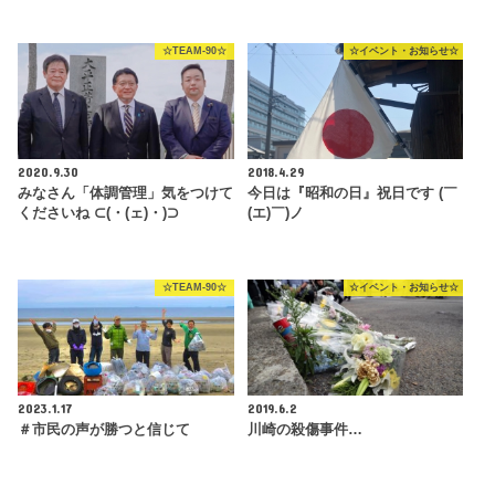
☆TEAM-90☆
☆イベント・お知らせ☆
2020.9.30
2018.4.29
みなさん「体調管理」気をつけて
今日は『昭和の日』祝日です (￣
くださいね ⊂(・(ェ)・)⊃
(エ)￣)ノ
☆TEAM-90☆
☆イベント・お知らせ☆
2023.1.17
2019.6.2
＃市民の声が勝つと信じて
川崎の殺傷事件…