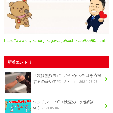
https://www.city.kanonji.kagawa.jp/soshiki/55/60985.html
新着エントリー
「次は無投票にしたいから合田を応援
するの辞めて欲しい！」
2024.02.02
ワクチン・ＰⅭＲ検査の…お勉強(;´･
ω･)
2021.05.06