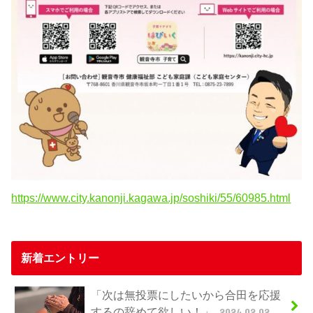
https://www.city.kanonji.kagawa.jp/soshiki/55/60985.html
新着エントリー
「次は無投票にしたいから合田を応援
するの辞めて欲しい！」
2024.02.02