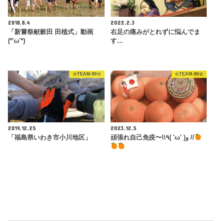
2018.8.4
2022.2.3
「新嘗祭献穀田 田植式」動画
右足の痛みがとれずに悩んでま
(*'ω'*)
す…
☆TEAM-90☆
☆TEAM-90☆
2019.12.25
2023.12.5
「福島県いわき市小川地区」
頑張れ自己免疫〜\\٩( 'ω' )و //