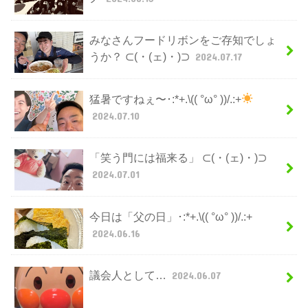
みなさんフードリボンをご存知でしょ
うか？ ⊂(・(ェ)・)⊃
2024.07.17
猛暑ですねぇ〜･:*+.\(( °ω° ))/.:+
2024.07.10
「笑う門には福来る」 ⊂(・(ェ)・)⊃
2024.07.01
今日は「父の日」･:*+.\(( °ω° ))/.:+
2024.06.16
議会人として…
2024.06.07