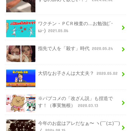
ワクチン・ＰⅭＲ検査の…お勉強(;´･
ω･)
2021.05.06
指先で人を「殺す」時代
2020.05.24
大切なお子さんは大丈夫？
2020.05.02
※パブコメの「改ざん説」も捏造で
す！（事実無根）
2020.03.13
今年のお盆はアレだなぁ〜 ヽ(￣(エ)￣)
ノ
2024.08.15