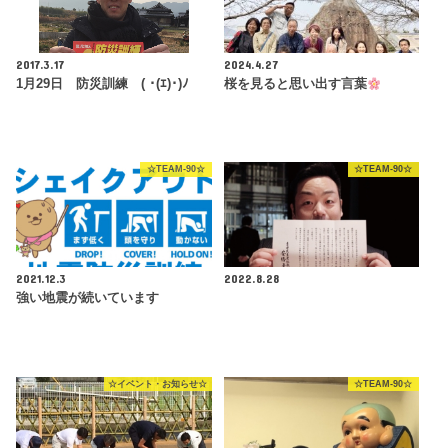
2017.3.17
2024.4.27
1月29日 防災訓練 ( ･(ｴ)･)ﾉ
桜を見ると思い出す言葉
☆TEAM-90☆
☆TEAM-90☆
2021.12.3
2022.8.28
強い地震が続いています
☆イベント・お知らせ☆
☆TEAM-90☆