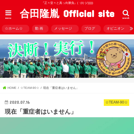
『正々堂々と真っ向勝負』( ･(ｴ)･)ﾉ))))))
合田隆胤 Official site
menu
search
☆ホーム☆
動 画
メッセージ
ブログ
オピニオン
HOME
☆TEAM-90☆
現在「重症者はいません」
2020.07.16
☆TEAM-90☆
現在「重症者はいません」