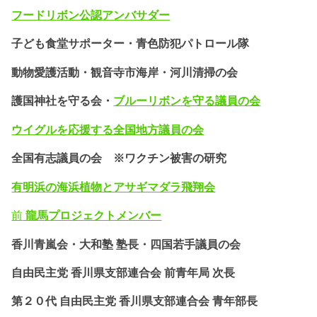
フードリボン公認
アンバサダー
子ども食堂サポーター・
青色防犯パトロール隊
動物愛護活動・
観音寺市海岸・河川清掃の会
護国神社を守る会・
ブルーリボンを守る議員の会
ウイグルを応援する全国地方議員の会
全国有志議員の会 ※ワクチン被害の研究
有明浜の海浜植物とアサギマダラ飛翔会
前
龍馬プロジェクトメンバー
香川青嵐会・
大和塾 塾長・四国若手議員の会
自由民主党 香川県支部連合会 前青年局 次長
第２０代 自由民主党 香川県支部連合会 青年部長