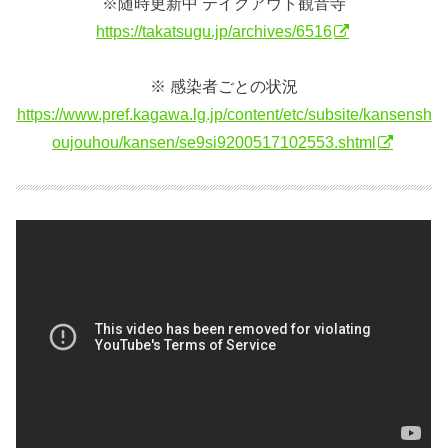
※随時更新中 テイクアウト観音寺
https://takatsugu.jp/archives/6516
※ 感染者ごとの状況
https://www.pref.kagawa.lg.jp/content/etc/subsite/kansensh
oujouhou/kansen/se9si9200517102553.shtml