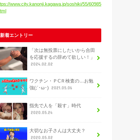
ttps://www.city.kanonji.kagawa.jp/soshiki/55/60985
html
新着エントリー
「次は無投票にしたいから合田
を応援するの辞めて欲しい！」
2024.02.02
ワクチン・ＰⅭＲ検査の…お勉
強(;´･ω･)
2021.05.06
指先で人を「殺す」時代
2020.05.24
大切なお子さんは大丈夫？
2020.05.02