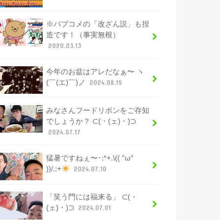
※パブコメの「改ざん説」も捏
造です！（事実無根）
2020.03.13
今年のお盆はアレだなぁ〜 ヽ
(￣(エ)￣)ノ
2024.08.15
みなさんフードリボンをご存知
でしょうか？ ⊂(・(ェ)・)⊃
2024.07.17
猛暑ですねぇ〜･:*+.\(( °ω°
))/.:+
2024.07.10
「笑う門には福来る」 ⊂(・
(ェ)・)⊃
2024.07.01