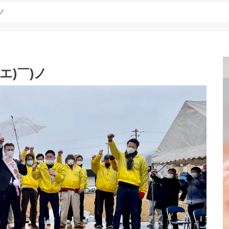
ノ
エ)￣)ノ