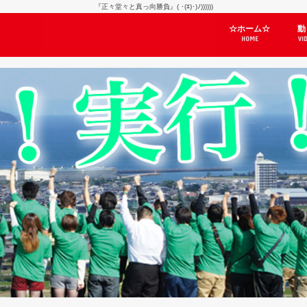
『正々堂々と真っ向勝負』( ･(ｴ)･)ﾉ))))))
☆ホーム☆
動
HOME
VI
天
自
忘
Yo
良
道
「
選
日
ぼ