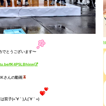
h
めでとうございます〜
utu.be/fK4P5LBhixw
OHKさんの動画
子(=´∀｀)人(´∀｀=)