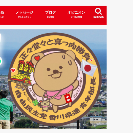
 画
メッセージ
ブログ
オピニオン
DEO
MESSAGE
BLOG
OPINION
search
皇陛下・皇室・神々
衛隊・国防
れてはならないこと・・・
uTuber Channel
き日本・良き故郷 ⊂(・(ェ)・)⊃
徳・教育・障がい者マーク
日本の闇」報道しない…？
挙・政治活動
本には日本の健康法がある! 戦後の滅
感謝 ヾ( ´( ェ )｀)ﾉ
政党・会派とは？
ビジネス議員
職員の皆様へ (*´ω｀)
これまでの実績
一度目の挑戦
3つの約束
こども達にもわかる政治にしたい
合田たかつぐ後援会名簿
補助制度・給付金等・予算・入札
す食生活(體・柱)