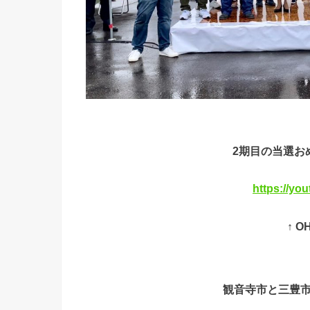
2期目の当選お
https://yo
↑ 
観音寺市と三豊市は双