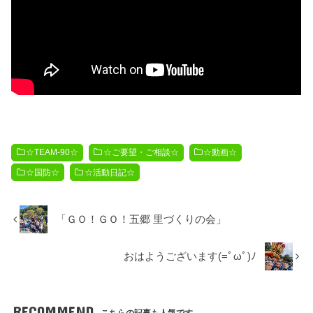
☆TEAM-90☆
☆ご要望・ご相談☆
☆動画☆
☆国防☆
☆活動日記☆
「ＧＯ！ＧＯ！五郷 里づくりの会」
おはようございます(=ﾟωﾟ)ﾉ
RECOMMEND
こちらの記事も人気です。