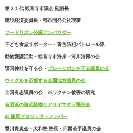
第２１代 観音寺市議会 副議長
建設経済委員長・都市開発公社理事
フードリボン公認
アンバサダー
子ども食堂サポーター・
青色防犯パトロール隊
動物愛護活動・
観音寺市海岸・河川清掃の会
護国神社を守る会・
ブルーリボンを守る議員の会
ウイグルを応援する全国地方議員の会
全国有志議員の会 ※ワクチン被害の研究
有明浜の海浜植物とアサギマダラ飛翔会
前
龍馬プロジェクトメンバー
香川青嵐会・
大和塾 塾長・四国若手議員の会