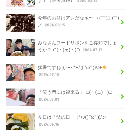
今年のお盆はアレだなぁ〜 ヽ(￣(エ)￣)
ノ
2024.08.15
みなさんフードリボンをご存知でしょ
うか？ ⊂(・(ェ)・)⊃
2024.07.17
猛暑ですねぇ〜･:*+.\(( °ω° ))/.:+
2024.07.10
「笑う門には福来る」 ⊂(・(ェ)・)⊃
2024.07.01
今日は「父の日」･:*+.\(( °ω° ))/.:+
2024.06.16