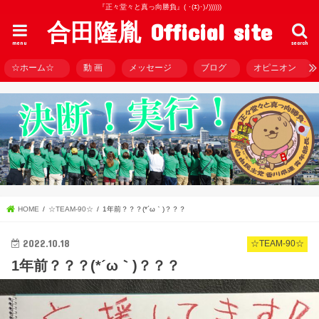
『正々堂々と真っ向勝負』( ･(ｴ)･)ﾉ))))))
合田隆胤 Official site
menu
search
☆ホーム☆
動 画
メッセージ
ブログ
オピニオン
HOME
☆TEAM-90☆
1年前？？？(*´ω｀)？？？
2022.10.18
☆TEAM-90☆
1年前？？？(*´ω｀)？？？