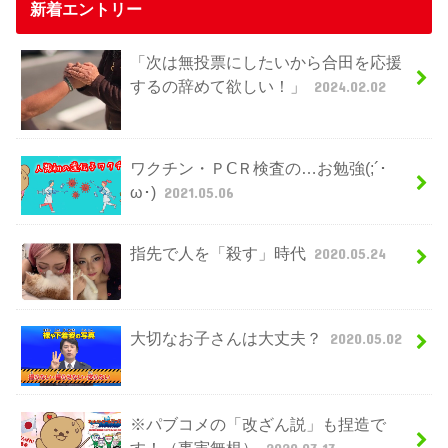
新着エントリー
「次は無投票にしたいから合田を応援
するの辞めて欲しい！」
2024.02.02
ワクチン・ＰⅭＲ検査の…お勉強(;´･
ω･)
2021.05.06
指先で人を「殺す」時代
2020.05.24
大切なお子さんは大丈夫？
2020.05.02
※パブコメの「改ざん説」も捏造で
す！（事実無根）
2020.03.13