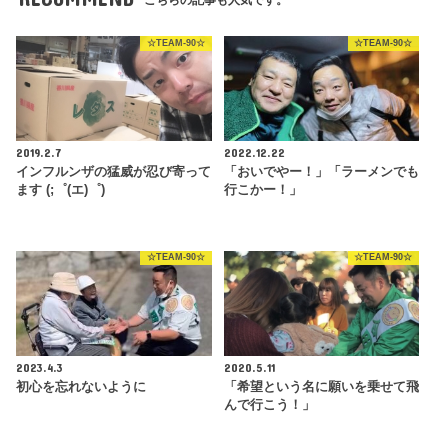
☆TEAM-90☆
☆TEAM-90☆
2019.2.7
2022.12.22
インフルンザの猛威が忍び寄って
「おいでやー！」「ラーメンでも
ます (;゜(エ)゜)
行こかー！」
☆TEAM-90☆
☆TEAM-90☆
2023.4.3
2020.5.11
初心を忘れないように
「希望という名に願いを乗せて飛
んで行こう！」