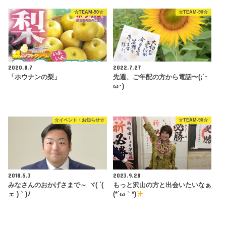
☆TEAM-90☆
☆TEAM-90☆
2020.8.7
2022.7.27
「ホウナンの梨」
先週、ご年配の方から電話〜(;´･
ω･)
☆イベント・お知らせ☆
☆TEAM-90☆
2018.5.3
2023.9.28
みなさんのおかげさまで～ ヾ( ´(
もっと沢山の方と出会いたいなぁ
ェ )｀)ﾉ
(*´ω｀*)