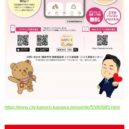
https://www.city.kanonji.kagawa.jp/soshiki/55/60985.html